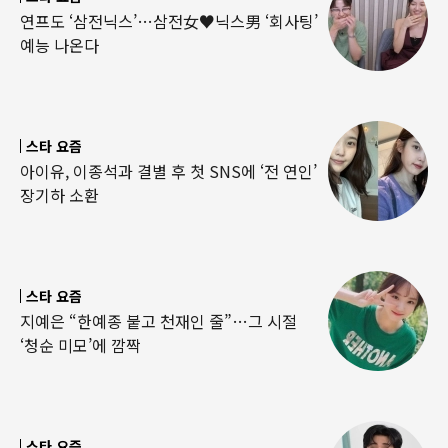
연프도 ‘삼전닉스’…삼전女♥닉스男 ‘회사팅’
예능 나온다
스타 요즘
아이유, 이종석과 결별 후 첫 SNS에 ‘전 연인’
장기하 소환
스타 요즘
지예은 “한예종 붙고 천재인 줄”…그 시절
‘청순 미모’에 깜짝
스타 요즘