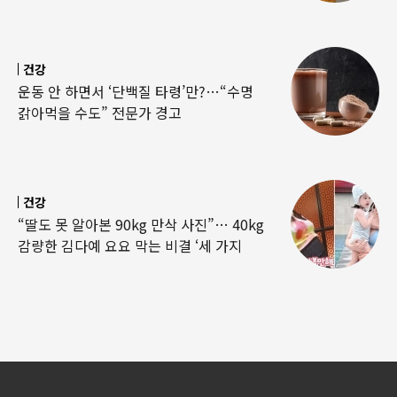
건강
운동 안 하면서 ‘단백질 타령’만?…“수명
갉아먹을 수도” 전문가 경고
건강
“딸도 못 알아본 90kg 만삭 사진”… 40kg
감량한 김다예 요요 막는 비결 ‘세 가지