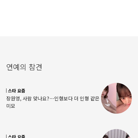
연예의 참견
스타 요즘
장원영, 사람 맞나요?…인형보다 더 인형 같은
미모
스타 요즘