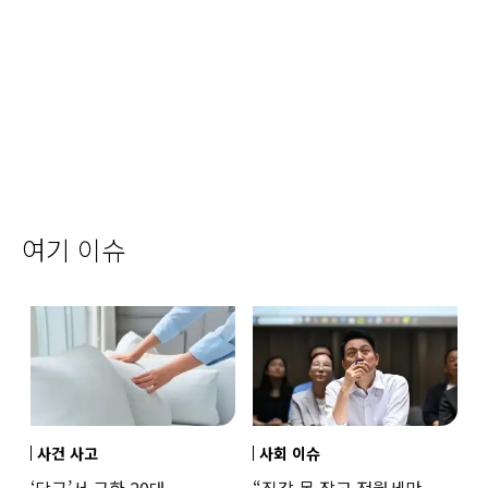
여기 이슈
사건 사고
사회 이슈
‘당근’서 구한 20대
“집값 못 잡고 전월세만