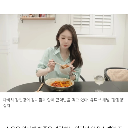
다비치 강민경이 김치찜과 함께 곤약밥을 먹고 있다. 유튜브 채널 ‘걍밍경’
캡처