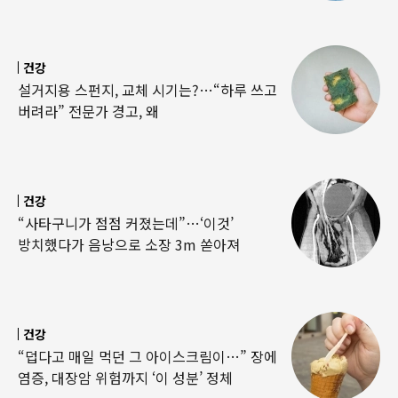
건강
설거지용 스펀지, 교체 시기는?…“하루 쓰고
버려라” 전문가 경고, 왜
건강
“사타구니가 점점 커졌는데”…‘이것’
방치했다가 음낭으로 소장 3m 쏟아져
건강
“덥다고 매일 먹던 그 아이스크림이…” 장에
염증, 대장암 위험까지 ‘이 성분’ 정체