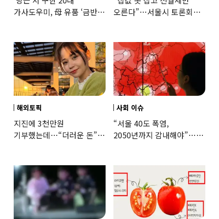
가사도우미, 母 유품 ‘금반지
오른다”…서울시 토론회서
·팔찌’ 훔쳐 녹였다
세제개편 우려 쏟아져
해외토픽
사회 이슈
지진에 3천만원
“서울 40도 폭염,
기부했는데…“더러운 돈”
2050년까지 감내해야”…
日여배우에 비난 쏟아진
기후학자의 경고
이유