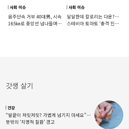
사회 이슈
사회 이슈
음주단속 거부 40대男, 시속
달달한데 칼로리는 다운?…
165㎞로 중앙선 넘나들며
스테비아 토마토 ‘충격 진실’
도주… 추격전 끝 체포
드러났다
갓생 살기
건강
“발끝이 저릿저릿? 가볍게 넘기지 마세요”…
뜻밖의 ‘치명적 질환’ 경고