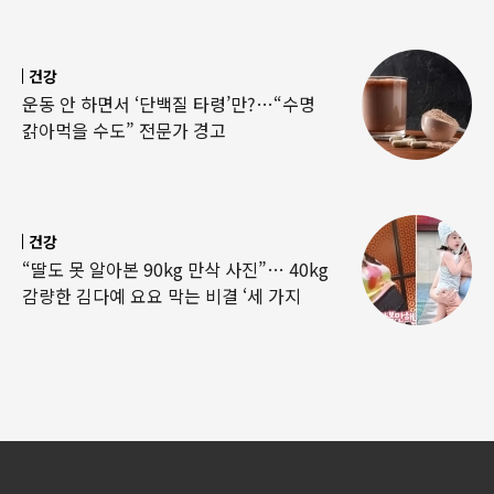
건강
운동 안 하면서 ‘단백질 타령’만?…“수명
갉아먹을 수도” 전문가 경고
건강
“딸도 못 알아본 90kg 만삭 사진”… 40kg
감량한 김다예 요요 막는 비결 ‘세 가지