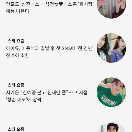
연프도 ‘삼전닉스’…삼전女♥닉스男 ‘회사팅’
예능 나온다
스타 요즘
아이유, 이종석과 결별 후 첫 SNS에 ‘전 연인’
장기하 소환
스타 요즘
지예은 “한예종 붙고 천재인 줄”…그 시절
‘청순 미모’에 깜짝
스타 요즘