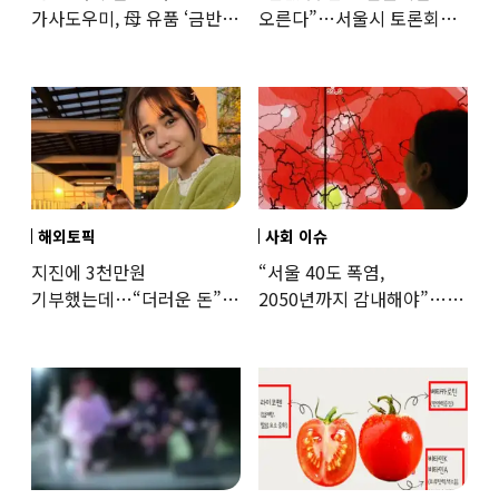
가사도우미, 母 유품 ‘금반지
오른다”…서울시 토론회서
·팔찌’ 훔쳐 녹였다
세제개편 우려 쏟아져
해외토픽
사회 이슈
지진에 3천만원
“서울 40도 폭염,
기부했는데…“더러운 돈”
2050년까지 감내해야”…
日여배우에 비난 쏟아진
기후학자의 경고
이유