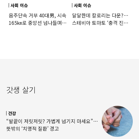
사회 이슈
사회 이슈
음주단속 거부 40대男, 시속
달달한데 칼로리는 다운?…
165㎞로 중앙선 넘나들며
스테비아 토마토 ‘충격 진실’
도주… 추격전 끝 체포
드러났다
갓생 살기
건강
“발끝이 저릿저릿? 가볍게 넘기지 마세요”…
뜻밖의 ‘치명적 질환’ 경고