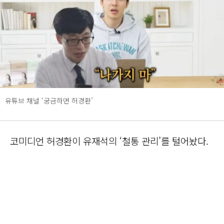
유튜브 채널 ‘궁금하면 허경환’
코미디언 허경환이 유재석의 ‘철통 관리’를 털어놨다.