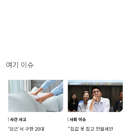
여기 이슈
사건 사고
사회 이슈
‘당근’서 구한 20대
“집값 못 잡고 전월세만