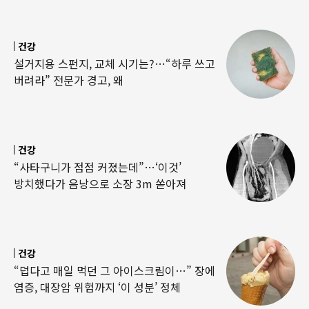
건강
설거지용 스펀지, 교체 시기는?…“하루 쓰고
버려라” 전문가 경고, 왜
건강
“사타구니가 점점 커졌는데”…‘이것’
방치했다가 음낭으로 소장 3m 쏟아져
건강
“덥다고 매일 먹던 그 아이스크림이…” 장에
염증, 대장암 위험까지 ‘이 성분’ 정체