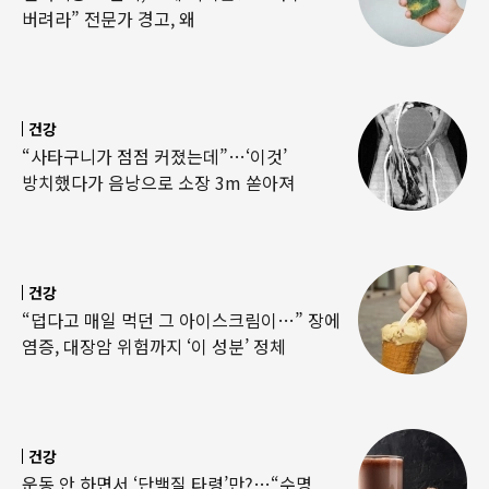
버려라” 전문가 경고, 왜
건강
“사타구니가 점점 커졌는데”…‘이것’
방치했다가 음낭으로 소장 3m 쏟아져
건강
“덥다고 매일 먹던 그 아이스크림이…” 장에
염증, 대장암 위험까지 ‘이 성분’ 정체
건강
운동 안 하면서 ‘단백질 타령’만?…“수명