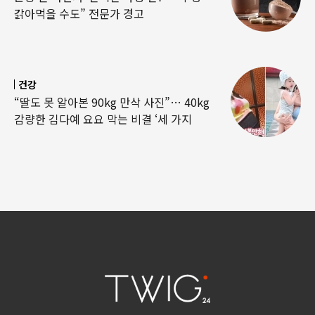
갉아먹을 수도” 전문가 경고
건강
“딸도 못 알아본 90kg 만삭 사진”… 40kg
감량한 김다예 요요 막는 비결 ‘세 가지