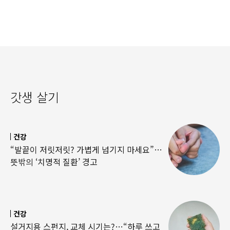
이유
갓생 살기
건강
“발끝이 저릿저릿? 가볍게 넘기지 마세요”…
뜻밖의 ‘치명적 질환’ 경고
건강
설거지용 스펀지, 교체 시기는?…“하루 쓰고