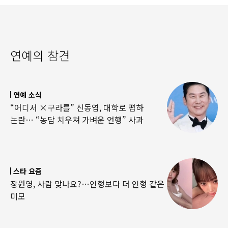
연예의 참견
연예 소식
“어디서 ×구라를” 신동엽, 대학로 폄하
논란… “농담 치우쳐 가벼운 언행” 사과
스타 요즘
장원영, 사람 맞나요?…인형보다 더 인형 같은
미모