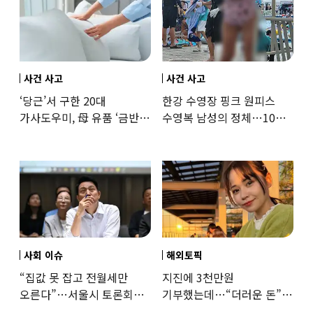
사건 사고
사건 사고
‘당근’서 구한 20대
한강 수영장 핑크 원피스
가사도우미, 母 유품 ‘금반지
수영복 남성의 정체…10대
·팔찌’ 훔쳐 녹였다
성매수 전 시의원의 소름
돋는 제안
사회 이슈
해외토픽
“집값 못 잡고 전월세만
지진에 3천만원
오른다”…서울시 토론회서
기부했는데…“더러운 돈”
세제개편 우려 쏟아져
日여배우에 비난 쏟아진