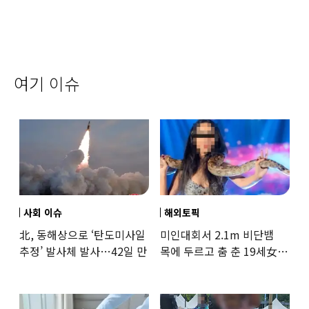
여기 이슈
사회 이슈
해외토픽
北, 동해상으로 ‘탄도미사일
미인대회서 2.1m 비단뱀
추정’ 발사체 발사…42일 만
목에 두르고 춤 춘 19세女
‘경악’…결국