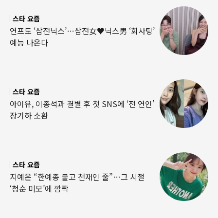
스타 요즘
연프도 ‘삼전닉스’…삼전女♥닉스男 ‘회사팅’
예능 나온다
스타 요즘
아이유, 이종석과 결별 후 첫 SNS에 ‘전 연인’
장기하 소환
스타 요즘
지예은 “한예종 붙고 천재인 줄”…그 시절
‘청순 미모’에 깜짝