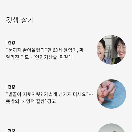
갓생 살기
건강
“눈까지 끌어올렸다”던 63세 윤영미, 확
달라진 외모…‘안면거상술’ 뭐길래
건강
“발끝이 저릿저릿? 가볍게 넘기지 마세요”…
뜻밖의 ‘치명적 질환’ 경고
건강