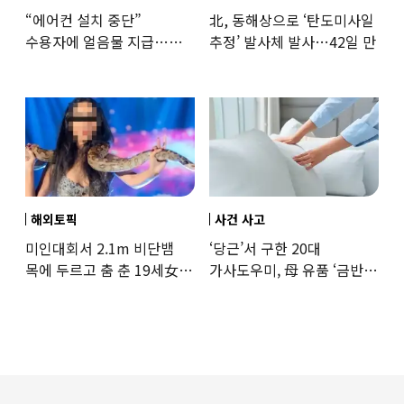
“에어컨 설치 중단”
北, 동해상으로 ‘탄도미사일
수용자에 얼음물 지급…
추정’ 발사체 발사…42일 만
37도까지 치솟은 교도소
상황
해외토픽
사건 사고
미인대회서 2.1m 비단뱀
‘당근’서 구한 20대
목에 두르고 춤 춘 19세女
가사도우미, 母 유품 ‘금반지
‘경악’…결국
·팔찌’ 훔쳐 녹였다