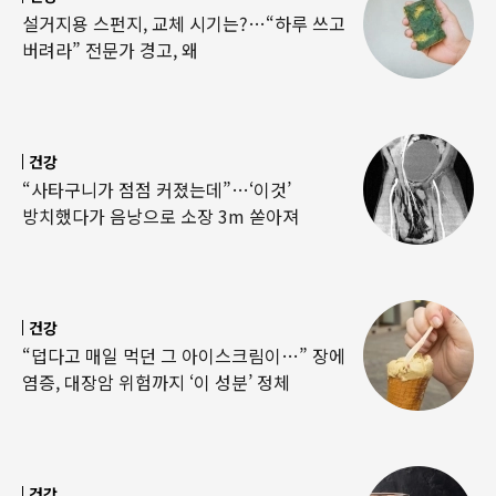
설거지용 스펀지, 교체 시기는?…“하루 쓰고
버려라” 전문가 경고, 왜
건강
“사타구니가 점점 커졌는데”…‘이것’
방치했다가 음낭으로 소장 3m 쏟아져
건강
“덥다고 매일 먹던 그 아이스크림이…” 장에
염증, 대장암 위험까지 ‘이 성분’ 정체
건강