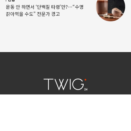
운동 안 하면서 ‘단백질 타령’만?…“수명
갉아먹을 수도” 전문가 경고
연예 소식
|
사회 이슈
|
라이프
서울특별시 중구 세종대로 124 | 대표전화 02) 2000-9006
청소년보호정책(책임자:김태균)
사이트맵
법인명 : (주)트윅24 | 등록번호 : 서울 아55158
문의 및 제보:
twig24.ads@gmail.com