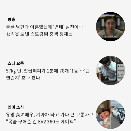
방송
불륜 남편과 이혼했는데 ‘변태’ 남친이…
女속옷 보낸 스토킹男 충격 정체는
스타 요즘
57㎏ 던, 팔굽혀펴기 1분에 78개 ‘1등’…‘던
챌린지’ 효과 봤나
연예 소식
유명 英여배우, 기아차 타고 가다 큰 교통사고
“목숨 구해준 건 EV2 360도 에어백”