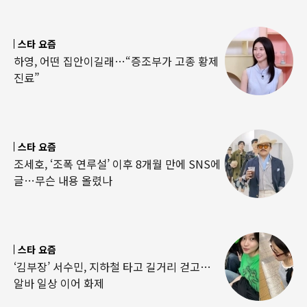
스타 요즘
하영, 어떤 집안이길래…“증조부가 고종 황제
진료”
스타 요즘
조세호, ‘조폭 연루설’ 이후 8개월 만에 SNS에
글…무슨 내용 올렸나
스타 요즘
‘김부장’ 서수민, 지하철 타고 길거리 걷고…
알바 일상 이어 화제