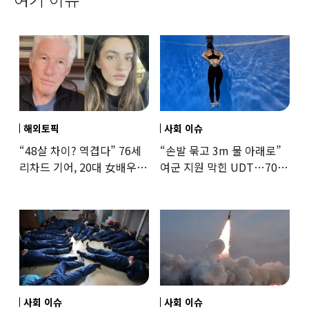
해외토픽
사회 이슈
“48살 차이? 역겹다” 76세
“손발 묶고 3m 물 아래로”
리차드 기어, 20대 女배우와
여군 지원 막힌 UDT…707
‘로맨스물’…“손녀뻘” 비난
출신 女유튜버, 직접
훈련해보
사회 이슈
사회 이슈