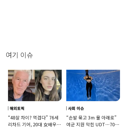
여기 이슈
해외토픽
사회 이슈
“48살 차이? 역겹다” 76세
“손발 묶고 3m 물 아래로”
리차드 기어, 20대 女배우와
여군 지원 막힌 UDT…707