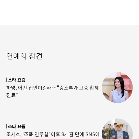
연예의 참견
스타 요즘
하영, 어떤 집안이길래…“증조부가 고종 황제
진료”
스타 요즘
조세호, ‘조폭 연루설’ 이후 8개월 만에 SNS에