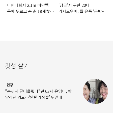
미인대회서 2.1m 비단뱀
‘당근’서 구한 20대
목에 두르고 춤 춘 19세女
가사도우미, 母 유품 ‘금반지
‘경악’…결국
·팔찌’ 훔쳐 녹였다
갓생 살기
건강
“눈까지 끌어올렸다”던 63세 윤영미, 확
달라진 외모…‘안면거상술’ 뭐길래