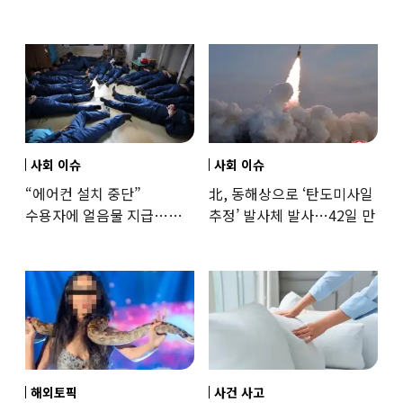
‘로맨스물’…“손녀뻘” 비난
출신 女유튜버, 직접
훈련해보
사회 이슈
사회 이슈
“에어컨 설치 중단”
北, 동해상으로 ‘탄도미사일
수용자에 얼음물 지급…
추정’ 발사체 발사…42일 만
37도까지 치솟은 교도소
상황
해외토픽
사건 사고