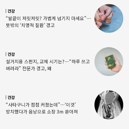
건강
“발끝이 저릿저릿? 가볍게 넘기지 마세요”…
뜻밖의 ‘치명적 질환’ 경고
건강
설거지용 스펀지, 교체 시기는?…“하루 쓰고
버려라” 전문가 경고, 왜
건강
“사타구니가 점점 커졌는데”…‘이것’
방치했다가 음낭으로 소장 3m 쏟아져