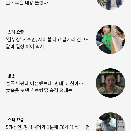
글…무슨 내용 올렸나
스타 요즘
‘김부장’ 서수민, 지하철 타고 길거리 걷고…
알바 일상 이어 화제
방송
불륜 남편과 이혼했는데 ‘변태’ 남친이…
女속옷 보낸 스토킹男 충격 정체는
스타 요즘
57㎏ 던, 팔굽혀펴기 1분에 78개 ‘1등’…‘던