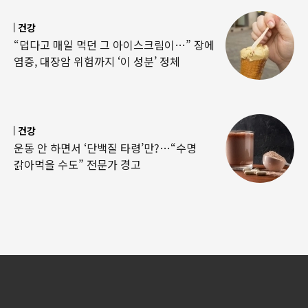
건강
“덥다고 매일 먹던 그 아이스크림이…” 장에
염증, 대장암 위험까지 ‘이 성분’ 정체
건강
운동 안 하면서 ‘단백질 타령’만?…“수명
갉아먹을 수도” 전문가 경고