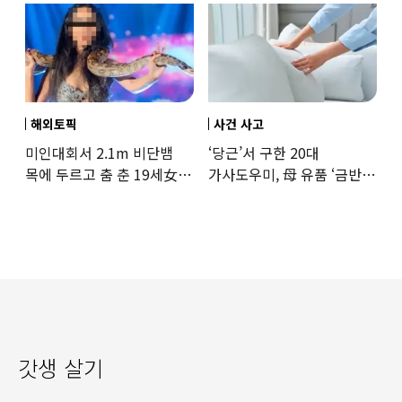
해외토픽
사건 사고
미인대회서 2.1m 비단뱀
‘당근’서 구한 20대
목에 두르고 춤 춘 19세女
가사도우미, 母 유품 ‘금반지
‘경악’…결국
·팔찌’ 훔쳐 녹였다
갓생 살기