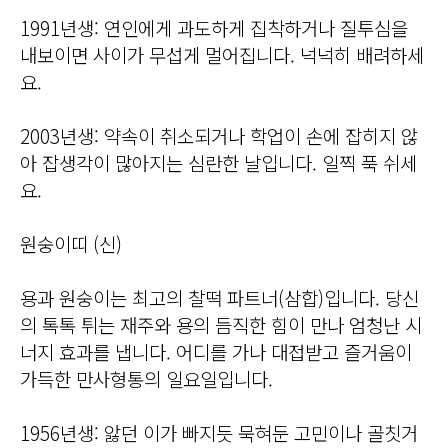
1991년생: 연인에게 과도하게 집착하거나 질투심을
내보이면 사이가 무섭게 멀어집니다. 넉넉히 배려하세
요.
2003년생: 약속이 취소되거나 학업이 손에 잡히지 않
아 잡생각이 많아지는 심란한 날입니다. 일찍 푹 쉬세
요.
원숭이띠 (신)
용과 원숭이는 최고의 찰떡 파트너(삼합)입니다. 당신
의 톡톡 튀는 재주와 용의 듬직한 힘이 만나 엄청난 시
너지 효과를 냅니다. 어디를 가나 대접받고 즐거움이
가득한 만사형통의 일요일입니다.
1956년생: 앓던 이가 빠지듯 묵혀둔 고민이나 골칫거