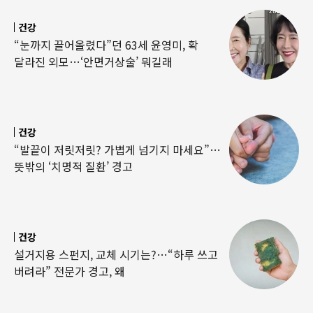
건강
“눈까지 끌어올렸다”던 63세 윤영미, 확
달라진 외모…‘안면거상술’ 뭐길래
건강
“발끝이 저릿저릿? 가볍게 넘기지 마세요”…
뜻밖의 ‘치명적 질환’ 경고
건강
설거지용 스펀지, 교체 시기는?…“하루 쓰고
버려라” 전문가 경고, 왜