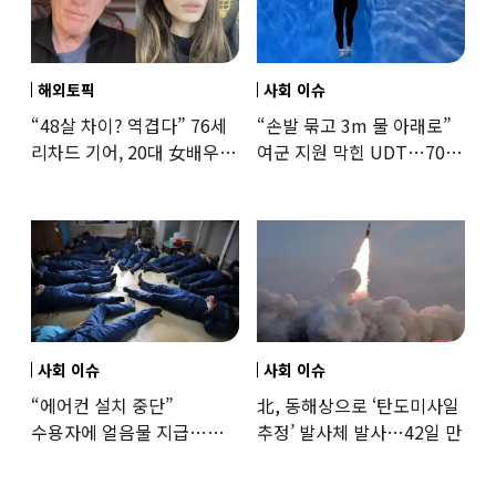
해외토픽
사회 이슈
“48살 차이? 역겹다” 76세
“손발 묶고 3m 물 아래로”
리차드 기어, 20대 女배우와
여군 지원 막힌 UDT…707
‘로맨스물’…“손녀뻘” 비난
출신 女유튜버, 직접
훈련해보
사회 이슈
사회 이슈
“에어컨 설치 중단”
北, 동해상으로 ‘탄도미사일
수용자에 얼음물 지급…
추정’ 발사체 발사…42일 만
37도까지 치솟은 교도소
상황