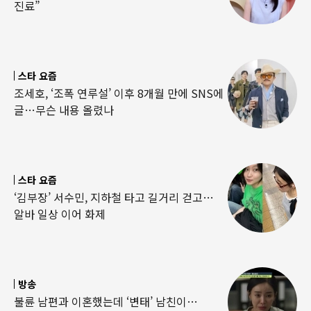
진료”
스타 요즘
조세호, ‘조폭 연루설’ 이후 8개월 만에 SNS에
글…무슨 내용 올렸나
스타 요즘
‘김부장’ 서수민, 지하철 타고 길거리 걷고…
알바 일상 이어 화제
방송
불륜 남편과 이혼했는데 ‘변태’ 남친이…