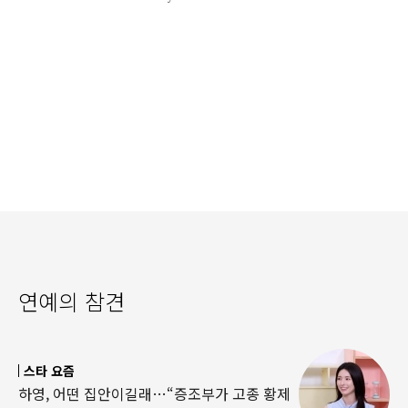
연예의 참견
스타 요즘
하영, 어떤 집안이길래…“증조부가 고종 황제