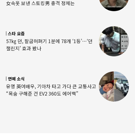
女속옷 보낸 스토킹男 충격 정체는
스타 요즘
57㎏ 던, 팔굽혀펴기 1분에 78개 ‘1등’…‘던
챌린지’ 효과 봤나
연예 소식
유명 英여배우, 기아차 타고 가다 큰 교통사고
“목숨 구해준 건 EV2 360도 에어백”