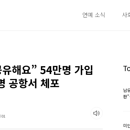
연예 소식
사
공유해요” 54만명 가입
T
2명 공항서 체포
남유
판
어
:01
미인