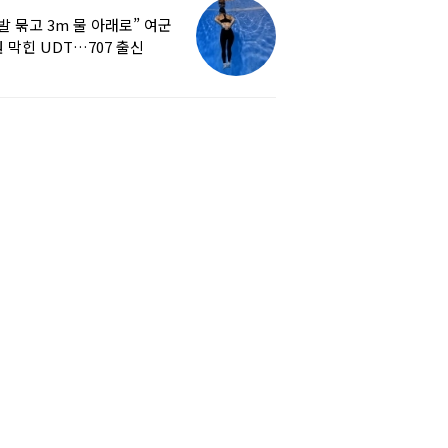
발 묶고 3m 물 아래로” 여군
 막힌 UDT…707 출신
튜버, 직접 훈련해보