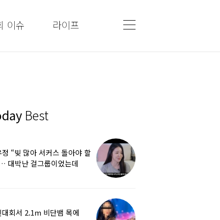
회 이슈
라이프
oday
Best
정 “빚 많아 서커스 돌아야 할
”… 대박난 걸그룹이었는데
쩌다
대회서 2.1m 비단뱀 목에