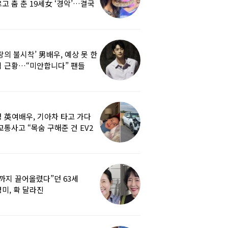
고 춤 춘 19세女 ‘경악’…결국
랑의 불시착’ 男배우, 예상 못 한
 근황…“미안합니다” 팬들
붕
 英여배우, 기아차 타고 가다
교통사고 “목숨 구해준 건 EV2
0도 에어백”
까지 끌어올렸다”던 63세
미, 확 달라진
…‘안면거상술’ 뭐길래