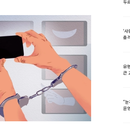
두르
‘사
충격
멘
유명
큰 
36
“눈
윤영
외모