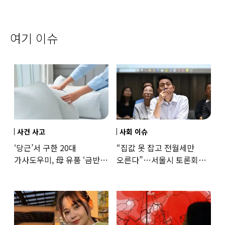
여기 이슈
사건 사고
사회 이슈
‘당근’서 구한 20대
“집값 못 잡고 전월세만
가사도우미, 母 유품 ‘금반지
오른다”…서울시 토론회서
·팔찌’ 훔쳐 녹였다
세제개편 우려 쏟아져