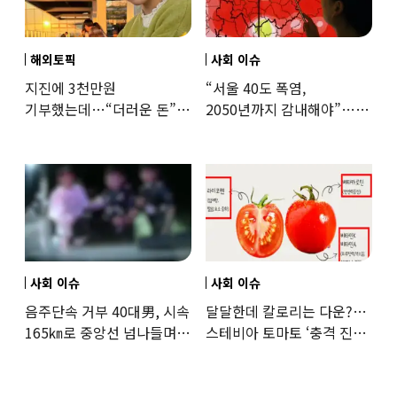
해외토픽
사회 이슈
지진에 3천만원
“서울 40도 폭염,
기부했는데…“더러운 돈”
2050년까지 감내해야”…
日여배우에 비난 쏟아진
기후학자의 경고
이유
사회 이슈
사회 이슈
음주단속 거부 40대男, 시속
달달한데 칼로리는 다운?…
165㎞로 중앙선 넘나들며
스테비아 토마토 ‘충격 진실’
도주… 추격전 끝 체포
드러났다