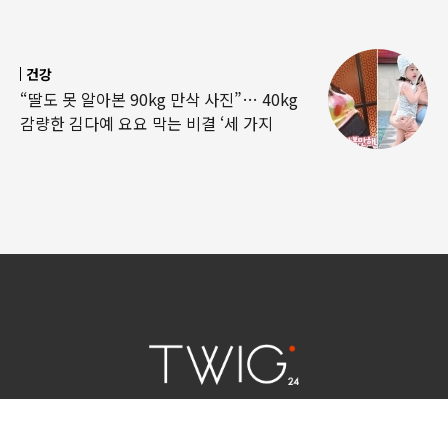
건강
“딸도 못 알아본 90kg 만삭 사진”… 40kg
감량한 김다예 요요 막는 비결 ‘세 가지
연예 소식
|
사회 이슈
|
라이프