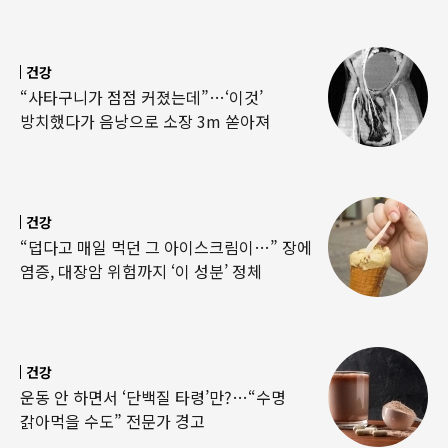
건강
“사타구니가 점점 커졌는데”…‘이것’
방치했다가 음낭으로 소장 3m 쏟아져
건강
“덥다고 매일 먹던 그 아이스크림이…” 장에
염증, 대장암 위험까지 ‘이 성분’ 정체
건강
운동 안 하면서 ‘단백질 타령’만?…“수명
갉아먹을 수도” 전문가 경고