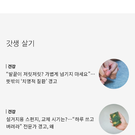
갓생 살기
건강
“발끝이 저릿저릿? 가볍게 넘기지 마세요”…
뜻밖의 ‘치명적 질환’ 경고
건강
설거지용 스펀지, 교체 시기는?…“하루 쓰고
버려라” 전문가 경고, 왜