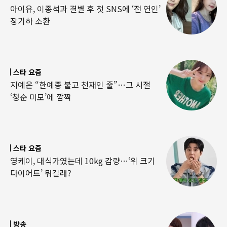
아이유, 이종석과 결별 후 첫 SNS에 ‘전 연인’
장기하 소환
스타 요즘
지예은 “한예종 붙고 천재인 줄”…그 시절
‘청순 미모’에 깜짝
스타 요즘
영케이, 대식가였는데 10kg 감량…‘위 크기
다이어트’ 뭐길래?
방송