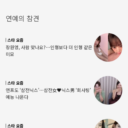
연예의 참견
스타 요즘
장원영, 사람 맞나요?…인형보다 더 인형 같은
미모
스타 요즘
연프도 ‘삼전닉스’…삼전女♥닉스男 ‘회사팅’
예능 나온다
스타 요즘