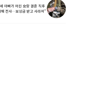
9세 아빠가 어린 女랑 결혼 직후
해 전사…보상금 받고 사라져”
하소연