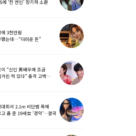
S에 ‘전 연인’ 장기하 소환
에 3천만원
부했는데…“더러운 돈”
여배우에 비난 쏟아진 이유
이 “신인 男배우에 조금
거린 적 있다” 충격 고백…
군지 보니
대회서 2.1m 비단뱀 목에
고 춤 춘 19세女 ‘경악’…결국