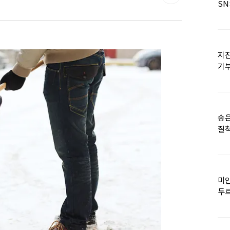
SN
지진
기
日
송은
질척
누
미인
두르