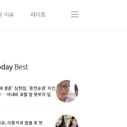
회 이슈
라이프
oday
Best
5세 결혼’ 심현섭, ‘혼전순결’ 지킨
… 아내와 호텔 앞 뜻밖의 일
유, 이종석과 결별 후 첫