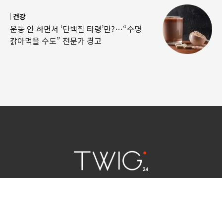
건강
운동 안 하면서 ‘단백질 타령’만?…“수명
갉아먹을 수도” 전문가 경고
연예 소식
|
사회 이슈
|
라이프
서울특별시 중구 세종대로 124 | 대표전화 02) 2000-9006
청소년보호정책(책임자:김태균)
사이트맵