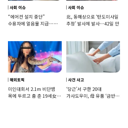
사회 이슈
사회 이슈
“에어컨 설치 중단”
北, 동해상으로 ‘탄도미사일
수용자에 얼음물 지급…
추정’ 발사체 발사…42일 만
37도까지 치솟은 교도소
상황
해외토픽
사건 사고
미인대회서 2.1m 비단뱀
‘당근’서 구한 20대
목에 두르고 춤 춘 19세女
가사도우미, 母 유품 ‘금반지
‘경악’…결국
·팔찌’ 훔쳐 녹였다