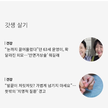
갓생 살기
건강
“눈까지 끌어올렸다”던 63세 윤영미, 확
달라진 외모…‘안면거상술’ 뭐길래
건강
“발끝이 저릿저릿? 가볍게 넘기지 마세요”…
뜻밖의 ‘치명적 질환’ 경고