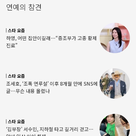
연예의 참견
스타 요즘
하영, 어떤 집안이길래…“증조부가 고종 황제
진료”
스타 요즘
조세호, ‘조폭 연루설’ 이후 8개월 만에 SNS에
글…무슨 내용 올렸나
스타 요즘
‘김부장’ 서수민, 지하철 타고 길거리 걷고…