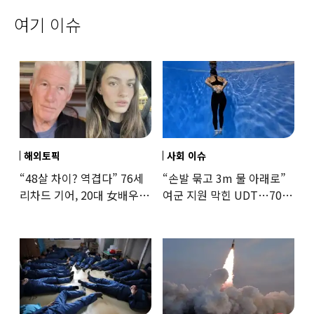
여기 이슈
해외토픽
사회 이슈
“48살 차이? 역겹다” 76세
“손발 묶고 3m 물 아래로”
리차드 기어, 20대 女배우와
여군 지원 막힌 UDT…707
‘로맨스물’…“손녀뻘” 비난
출신 女유튜버, 직접
훈련해보