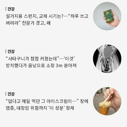
건강
설거지용 스펀지, 교체 시기는?…“하루 쓰고
버려라” 전문가 경고, 왜
건강
“사타구니가 점점 커졌는데”…‘이것’
방치했다가 음낭으로 소장 3m 쏟아져
건강
“덥다고 매일 먹던 그 아이스크림이…” 장에
염증, 대장암 위험까지 ‘이 성분’ 정체