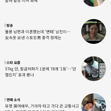
알바 일상 이어 화제
방송
불륜 남편과 이혼했는데 ‘변태’ 남친이…
女속옷 보낸 스토킹男 충격 정체는
스타 요즘
57㎏ 던, 팔굽혀펴기 1분에 78개 ‘1등’…‘던
챌린지’ 효과 봤나
연예 소식
유명 英여배우, 기아차 타고 가다 큰 교통사고