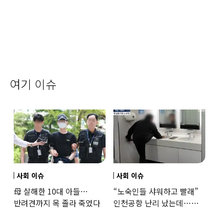
여기 이슈
사회 이슈
사회 이슈
母 살해한 10대 아들…
“노숙인들 샤워하고 빨래”
반려견까지 목 졸라 죽였다
인천공항 난리 났는데…
인권단체 “공공기관 책무”