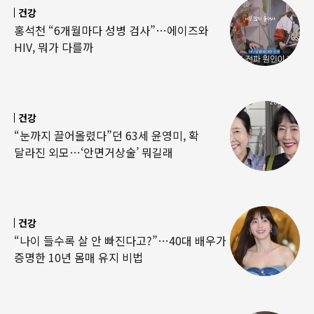
건강
홍석천 “6개월마다 성병 검사”…에이즈와
HIV, 뭐가 다를까
건강
“눈까지 끌어올렸다”던 63세 윤영미, 확
달라진 외모…‘안면거상술’ 뭐길래
건강
“나이 들수록 살 안 빠진다고?”…40대 배우가
증명한 10년 몸매 유지 비법