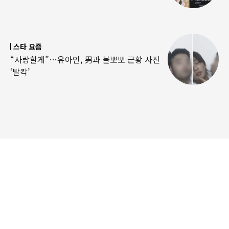
스타 요즘
“사랑할게”…유아인, 男과 볼뽀뽀 근황 사진
‘발칵’