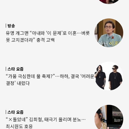
방송
유명 개그맨 “아내와 ‘이 문제’로 이혼…버릇
못 고치겠더라” 충격 고백
스타 요즘
“가뭄 극심한데 물 축제?”…하하, 결국 ‘어려운
결정’ 내렸다
스타 요즘
“×돌았네” 김희철, 태극기 올리며 분노…
최시원도 호응