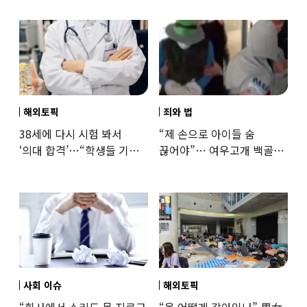
해외토픽
죄와 법
38세에 다시 시험 봐서
“제 손으로 아이들 숨
‘의대 합격’…“학생들 기회
끊어야”… 여우고개 백골
뺏는 것” 갑론을박
자매 비정한 천륜
사회 이슈
해외토픽
“회사에서 소리도 못 지르고
“옷 어떻게 갈아입나” 男女