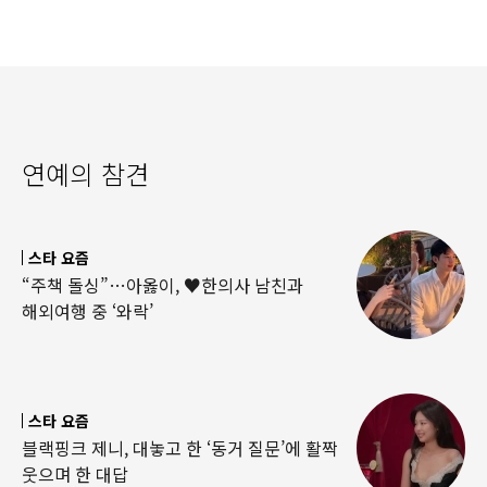
연예의 참견
스타 요즘
“주책 돌싱”…아옳이, ♥한의사 남친과
해외여행 중 ‘와락’
스타 요즘
블랙핑크 제니, 대놓고 한 ‘동거 질문’에 활짝
웃으며 한 대답