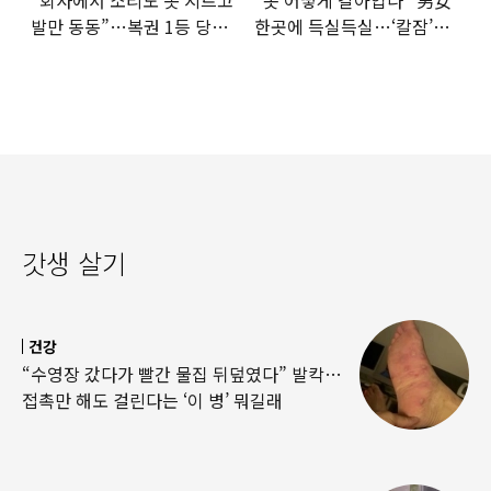
발만 동동”…복권 1등 당첨
한곳에 득실득실…‘칼잠’
‘깜짝 사연’
잔다
갓생 살기
건강
“수영장 갔다가 빨간 물집 뒤덮였다” 발칵…
접촉만 해도 걸린다는 ‘이 병’ 뭐길래