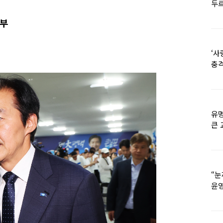
두르
당부
‘사
충격
멘
유명
큰 
36
“눈
윤영
외모