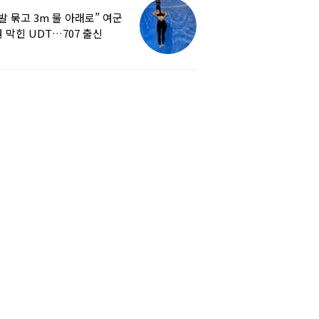
발 묶고 3m 물 아래로” 여군
 막힌 UDT…707 출신
튜버, 직접 훈련해보