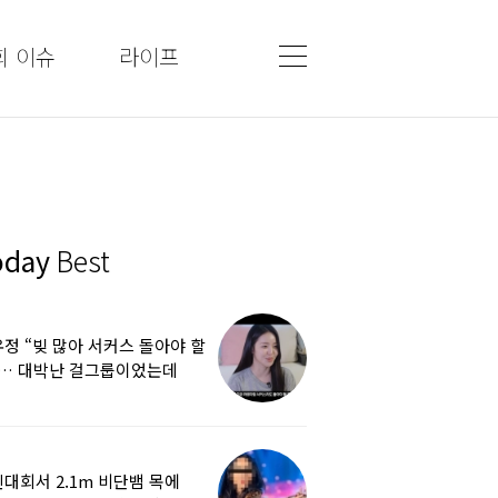
회 이슈
라이프
oday
Best
정 “빚 많아 서커스 돌아야 할
”… 대박난 걸그룹이었는데
쩌다
대회서 2.1m 비단뱀 목에