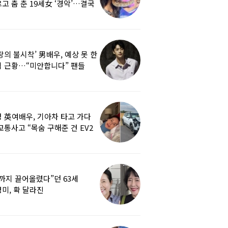
고 춤 춘 19세女 ‘경악’…결국
랑의 불시착’ 男배우, 예상 못 한
 근황…“미안합니다” 팬들
붕
 英여배우, 기아차 타고 가다
교통사고 “목숨 구해준 건 EV2
0도 에어백”
까지 끌어올렸다”던 63세
미, 확 달라진
…‘안면거상술’ 뭐길래