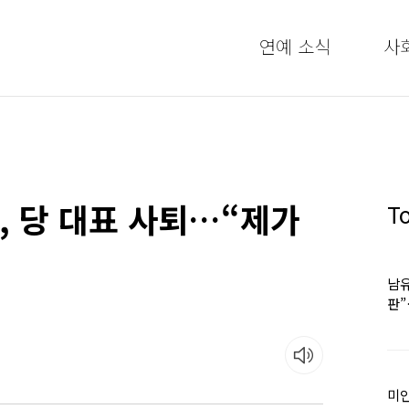
연예 소식
사
국, 당 대표 사퇴…“제가
T
남유
판
어
미인