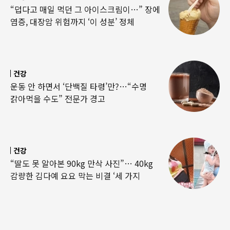
“덥다고 매일 먹던 그 아이스크림이…” 장에
염증, 대장암 위험까지 ‘이 성분’ 정체
건강
운동 안 하면서 ‘단백질 타령’만?…“수명
갉아먹을 수도” 전문가 경고
건강
“딸도 못 알아본 90kg 만삭 사진”… 40kg
감량한 김다예 요요 막는 비결 ‘세 가지