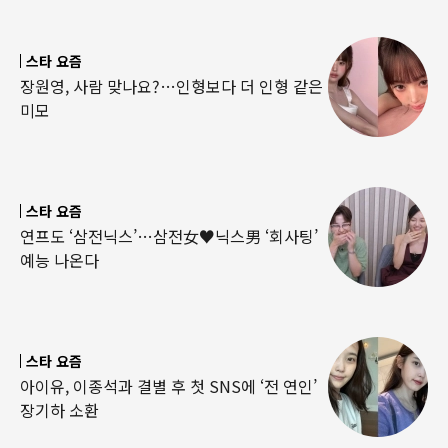
스타 요즘
장원영, 사람 맞나요?…인형보다 더 인형 같은
미모
스타 요즘
연프도 ‘삼전닉스’…삼전女♥닉스男 ‘회사팅’
예능 나온다
스타 요즘
아이유, 이종석과 결별 후 첫 SNS에 ‘전 연인’
장기하 소환