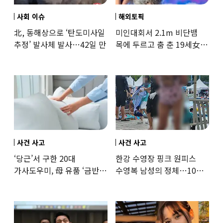
사회 이슈
해외토픽
北, 동해상으로 ‘탄도미사일
미인대회서 2.1m 비단뱀
추정’ 발사체 발사…42일 만
목에 두르고 춤 춘 19세女
‘경악’…결국
사건 사고
사건 사고
‘당근’서 구한 20대
한강 수영장 핑크 원피스
가사도우미, 母 유품 ‘금반지
수영복 남성의 정체…10대
·팔찌’ 훔쳐 녹였다
성매수 전 시의원의 소름
돋는 제안