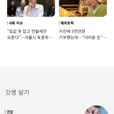
사회 이슈
해외토픽
“집값 못 잡고 전월세만
지진에 3천만원
오른다”…서울시 토론회서
기부했는데…“더러운 돈”
세제개편 우려 쏟아져
日여배우에 비난 쏟아진
이유
갓생 살기
건강