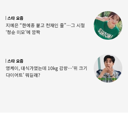
스타 요즘
지예은 “한예종 붙고 천재인 줄”…그 시절
‘청순 미모’에 깜짝
스타 요즘
영케이, 대식가였는데 10kg 감량…‘위 크기
다이어트’ 뭐길래?