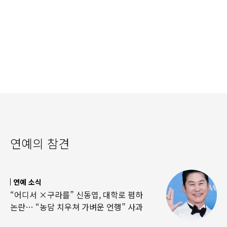
연예의 참견
연예 소식
“어디서 ×구라를” 신동엽, 대학로 폄하
논란… “농담 치우쳐 가벼운 언행” 사과