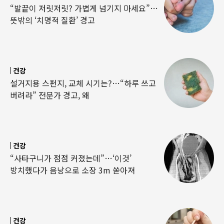
“발끝이 저릿저릿? 가볍게 넘기지 마세요”…
뜻밖의 ‘치명적 질환’ 경고
건강
설거지용 스펀지, 교체 시기는?…“하루 쓰고
버려라” 전문가 경고, 왜
건강
“사타구니가 점점 커졌는데”…‘이것’
방치했다가 음낭으로 소장 3m 쏟아져
건강