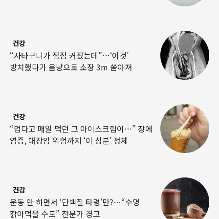
건강
“사타구니가 점점 커졌는데”…‘이것’
방치했다가 음낭으로 소장 3m 쏟아져
건강
“덥다고 매일 먹던 그 아이스크림이…” 장에
염증, 대장암 위험까지 ‘이 성분’ 정체
건강
운동 안 하면서 ‘단백질 타령’만?…“수명
갉아먹을 수도” 전문가 경고