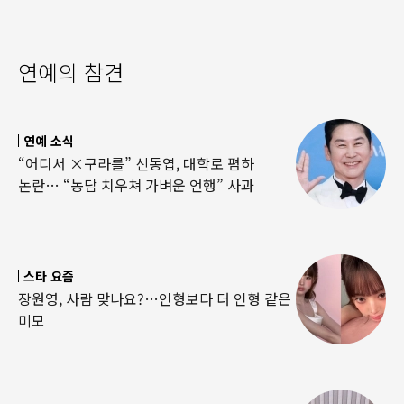
연예의 참견
연예 소식
“어디서 ×구라를” 신동엽, 대학로 폄하
논란… “농담 치우쳐 가벼운 언행” 사과
스타 요즘
장원영, 사람 맞나요?…인형보다 더 인형 같은
미모