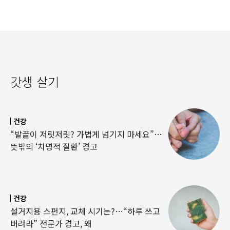
갓생 살기
건강
“발끝이 저릿저릿? 가볍게 넘기지 마세요”…
뜻밖의 ‘치명적 질환’ 경고
건강
설거지용 스펀지, 교체 시기는?…“하루 쓰고
버려라” 전문가 경고, 왜