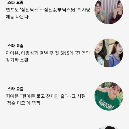
스타 요즘
연프도 ‘삼전닉스’…삼전女♥닉스男 ‘회사팅’
예능 나온다
스타 요즘
아이유, 이종석과 결별 후 첫 SNS에 ‘전 연인’
장기하 소환
스타 요즘
지예은 “한예종 붙고 천재인 줄”…그 시절
‘청순 미모’에 깜짝