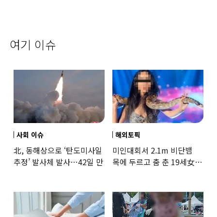
여기 이슈
사회 이슈
해외토픽
北, 동해상으로 ‘탄도미사일
미인대회서 2.1m 비단뱀
추정’ 발사체 발사…42일 만
목에 두르고 춤 춘 19세女
‘경악’…결국