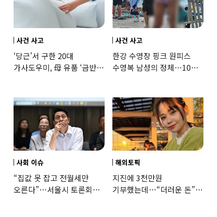
사건 사고
사건 사고
‘당근’서 구한 20대
한강 수영장 핑크 원피스
가사도우미, 母 유품 ‘금반지
수영복 남성의 정체…10대
·팔찌’ 훔쳐 녹였다
성매수 전 시의원의 소름
돋는 제안
사회 이슈
해외토픽
“집값 못 잡고 전월세만
지진에 3천만원
오른다”…서울시 토론회서
기부했는데…“더러운 돈”
세제개편 우려 쏟아져
日여배우에 비난 쏟아진
이유