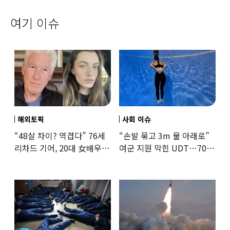
여기 이슈
해외토픽
사회 이슈
“48살 차이? 역겹다” 76세
“손발 묶고 3m 물 아래로”
리차드 기어, 20대 女배우와
여군 지원 막힌 UDT…707
‘로맨스물’…“손녀뻘” 비난
출신 女유튜버, 직접
훈련해보