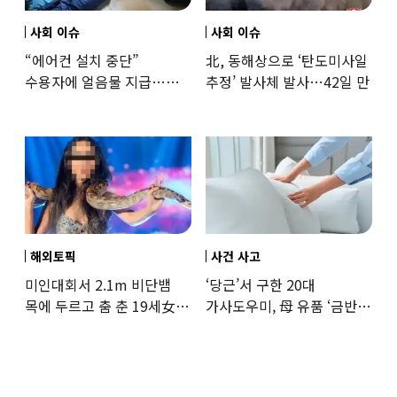
사회 이슈
사회 이슈
“에어컨 설치 중단”
北, 동해상으로 ‘탄도미사일
수용자에 얼음물 지급…
추정’ 발사체 발사…42일 만
37도까지 치솟은 교도소
상황
해외토픽
사건 사고
미인대회서 2.1m 비단뱀
‘당근’서 구한 20대
목에 두르고 춤 춘 19세女
가사도우미, 母 유품 ‘금반지
‘경악’…결국
·팔찌’ 훔쳐 녹였다