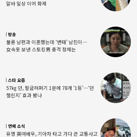
알바 일상 이어 화제
방송
불륜 남편과 이혼했는데 ‘변태’ 남친이…
女속옷 보낸 스토킹男 충격 정체는
스타 요즘
57㎏ 던, 팔굽혀펴기 1분에 78개 ‘1등’…‘던
챌린지’ 효과 봤나
연예 소식
유명 英여배우, 기아차 타고 가다 큰 교통사고