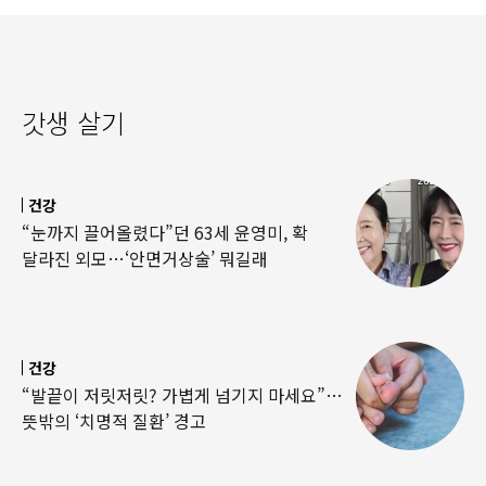
갓생 살기
건강
“눈까지 끌어올렸다”던 63세 윤영미, 확
달라진 외모…‘안면거상술’ 뭐길래
건강
“발끝이 저릿저릿? 가볍게 넘기지 마세요”…
뜻밖의 ‘치명적 질환’ 경고