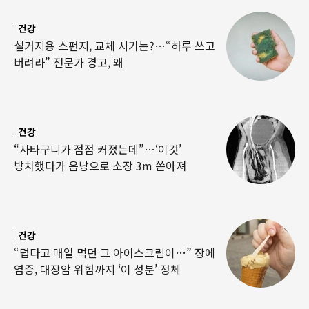
건강
설거지용 스펀지, 교체 시기는?…“하루 쓰고
버려라” 전문가 경고, 왜
건강
“사타구니가 점점 커졌는데”…‘이것’
방치했다가 음낭으로 소장 3m 쏟아져
건강
“덥다고 매일 먹던 그 아이스크림이…” 장에
염증, 대장암 위험까지 ‘이 성분’ 정체