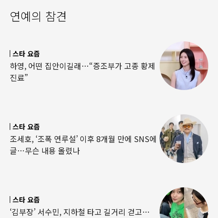
연예의 참견
스타 요즘
하영, 어떤 집안이길래…“증조부가 고종 황제
진료”
스타 요즘
조세호, ‘조폭 연루설’ 이후 8개월 만에 SNS에
글…무슨 내용 올렸나
스타 요즘
‘김부장’ 서수민, 지하철 타고 길거리 걷고…