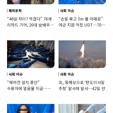
해외토픽
사회 이슈
“48살 차이? 역겹다” 76세
“손발 묶고 3m 물 아래로”
리차드 기어, 20대 女배우와
여군 지원 막힌 UDT…707
‘로맨스물’…“손녀뻘” 비난
출신 女유튜버, 직접
훈련해보
사회 이슈
사회 이슈
“에어컨 설치 중단”
北, 동해상으로 ‘탄도미사일
수용자에 얼음물 지급…
추정’ 발사체 발사…42일 만
37도까지 치솟은 교도소
상황