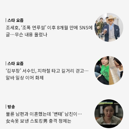
스타 요즘
조세호, ‘조폭 연루설’ 이후 8개월 만에 SNS에
글…무슨 내용 올렸나
스타 요즘
‘김부장’ 서수민, 지하철 타고 길거리 걷고…
알바 일상 이어 화제
방송
불륜 남편과 이혼했는데 ‘변태’ 남친이…
女속옷 보낸 스토킹男 충격 정체는