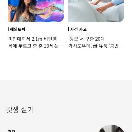
해외토픽
사건 사고
미인대회서 2.1m 비단뱀
‘당근’서 구한 20대
목에 두르고 춤 춘 19세女
가사도우미, 母 유품 ‘금반지
‘경악’…결국
·팔찌’ 훔쳐 녹였다
갓생 살기
건강