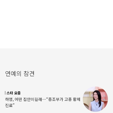
연예의 참견
스타 요즘
하영, 어떤 집안이길래…“증조부가 고종 황제
진료”