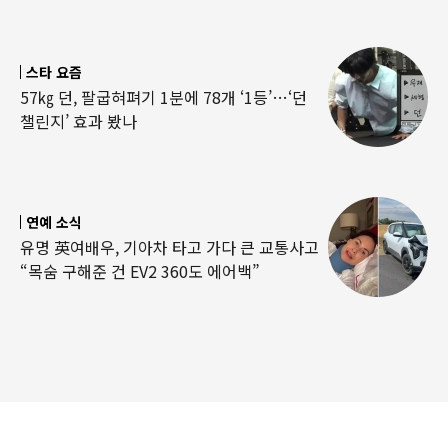
스타 요즘
57㎏ 던, 팔굽혀펴기 1분에 78개 ‘1등’…‘던
챌린지’ 효과 봤나
연예 소식
유명 英여배우, 기아차 타고 가다 큰 교통사고
“목숨 구해준 건 EV2 360도 에어백”