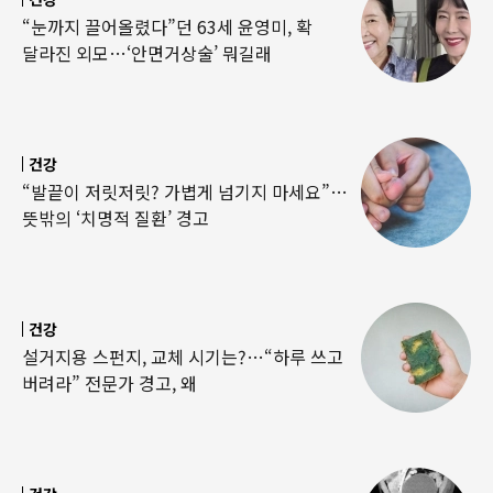
“눈까지 끌어올렸다”던 63세 윤영미, 확
달라진 외모…‘안면거상술’ 뭐길래
건강
“발끝이 저릿저릿? 가볍게 넘기지 마세요”…
뜻밖의 ‘치명적 질환’ 경고
건강
설거지용 스펀지, 교체 시기는?…“하루 쓰고
버려라” 전문가 경고, 왜