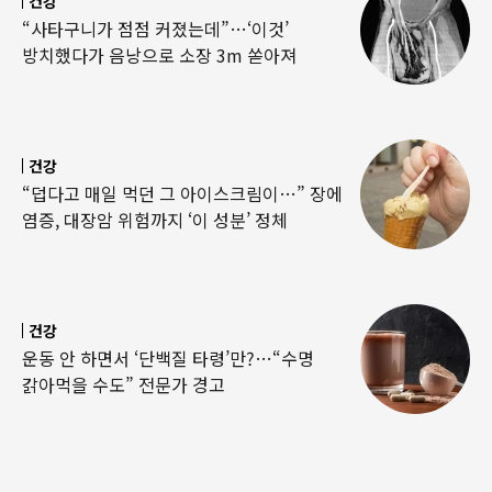
건강
“사타구니가 점점 커졌는데”…‘이것’
방치했다가 음낭으로 소장 3m 쏟아져
건강
“덥다고 매일 먹던 그 아이스크림이…” 장에
염증, 대장암 위험까지 ‘이 성분’ 정체
건강
운동 안 하면서 ‘단백질 타령’만?…“수명
갉아먹을 수도” 전문가 경고