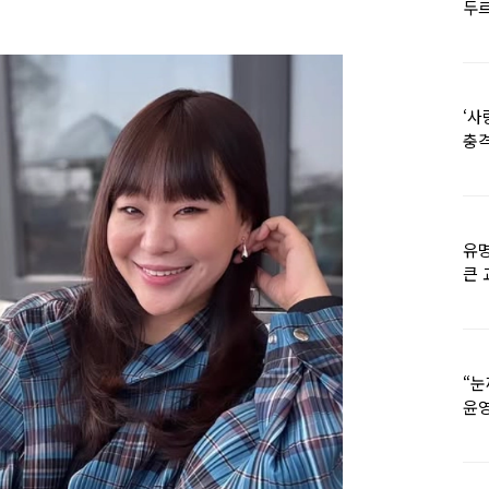
두르
‘사
충격
멘
유명
큰 
36
“눈
윤영
외모