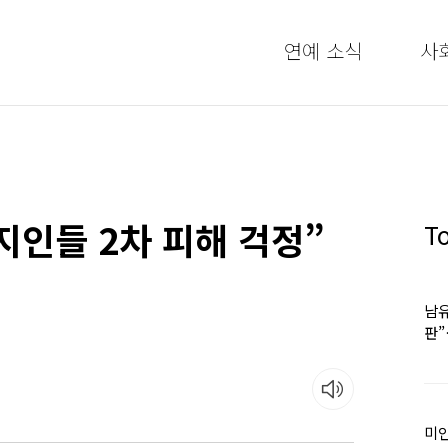
연예 소식
사
인들 2차 피해 걱정”
T
남유
판
어
미인