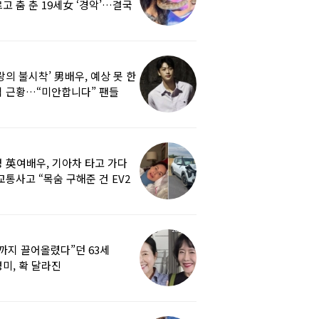
고 춤 춘 19세女 ‘경악’…결국
랑의 불시착’ 男배우, 예상 못 한
 근황…“미안합니다” 팬들
붕
 英여배우, 기아차 타고 가다
교통사고 “목숨 구해준 건 EV2
0도 에어백”
까지 끌어올렸다”던 63세
미, 확 달라진
…‘안면거상술’ 뭐길래