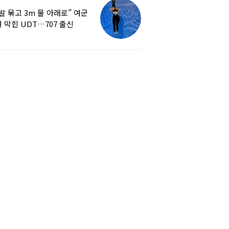
발 묶고 3m 물 아래로” 여군
 막힌 UDT…707 출신
튜버, 직접 훈련해보