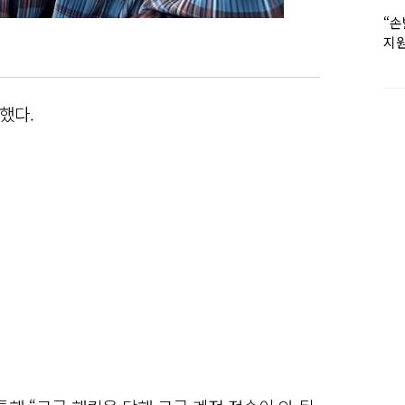
“손
지원
女유
했다.