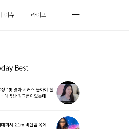
회 이슈
라이프
oday
Best
정 “빚 많아 서커스 돌아야 할
”… 대박난 걸그룹이었는데
쩌다
대회서 2.1m 비단뱀 목에