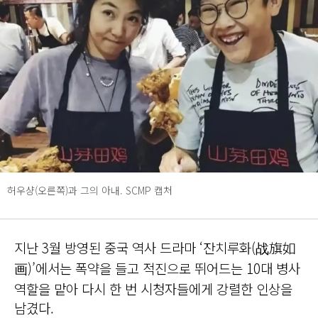
허우샹(오른쪽)과 그의 아내. SCMP 캡처
지난 3월 방영된 중국 역사 드라마 ‘잔치루화(战旗如
画)’에서는 폭약을 들고 적진으로 뛰어드는 10대 병사
역할을 맡아 다시 한 번 시청자들에게 강렬한 인상을
남겼다.