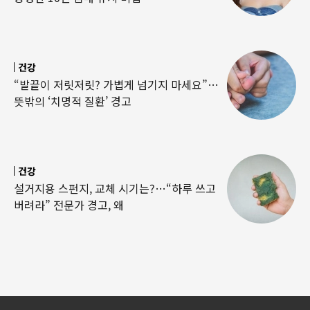
건강
“발끝이 저릿저릿? 가볍게 넘기지 마세요”…
뜻밖의 ‘치명적 질환’ 경고
건강
설거지용 스펀지, 교체 시기는?…“하루 쓰고
버려라” 전문가 경고, 왜