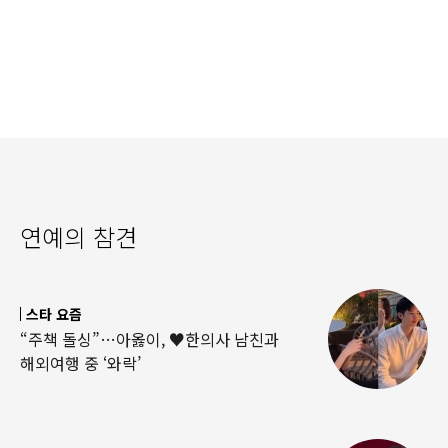
연예의 참견
스타 요즘
“주책 돌싱”…아옳이, ♥한의사 남친과
해외여행 중 ‘와락’