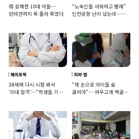
母 살해한 10대 아들…
“노숙인들 샤워하고 빨래”
반려견까지 목 졸라 죽였다
인천공항 난리 났는데…
인권단체 “공공기관 책무”
해외토픽
죄와 법
38세에 다시 시험 봐서
“제 손으로 아이들 숨
‘의대 합격’…“학생들 기회
끊어야”… 여우고개 백골
뺏는 것” 갑론을박
자매 비정한 천륜