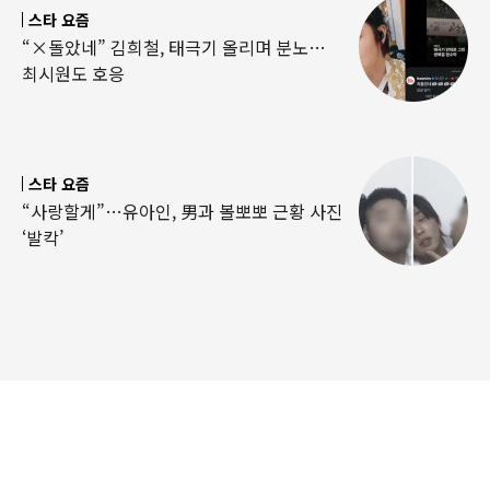
스타 요즘
“×돌았네” 김희철, 태극기 올리며 분노…
최시원도 호응
스타 요즘
“사랑할게”…유아인, 男과 볼뽀뽀 근황 사진
‘발칵’