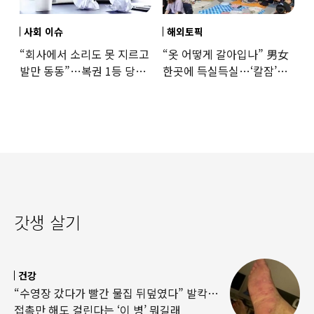
사회 이슈
해외토픽
“회사에서 소리도 못 지르고
“옷 어떻게 갈아입나” 男女
발만 동동”…복권 1등 당첨
한곳에 득실득실…‘칼잠’
‘깜짝 사연’
잔다
갓생 살기
건강
“수영장 갔다가 빨간 물집 뒤덮였다” 발칵…
접촉만 해도 걸린다는 ‘이 병’ 뭐길래