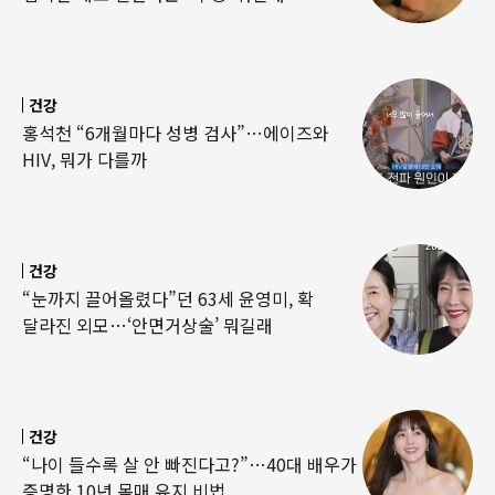
건강
홍석천 “6개월마다 성병 검사”…에이즈와
HIV, 뭐가 다를까
건강
“눈까지 끌어올렸다”던 63세 윤영미, 확
달라진 외모…‘안면거상술’ 뭐길래
건강
“나이 들수록 살 안 빠진다고?”…40대 배우가
증명한 10년 몸매 유지 비법