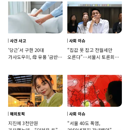
사건 사고
사회 이슈
‘당근’서 구한 20대
“집값 못 잡고 전월세만
가사도우미, 母 유품 ‘금반지
오른다”…서울시 토론회서
·팔찌’ 훔쳐 녹였다
세제개편 우려 쏟아져
해외토픽
사회 이슈
지진에 3천만원
“서울 40도 폭염,