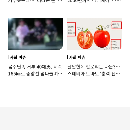
기부했는데…“더러운 돈”
2050년까지 감내해야”…
日여배우에 비난 쏟아진
기후학자의 경고
이유
사회 이슈
사회 이슈
음주단속 거부 40대男, 시속
달달한데 칼로리는 다운?…
165㎞로 중앙선 넘나들며
스테비아 토마토 ‘충격 진실’
도주… 추격전 끝 체포
드러났다