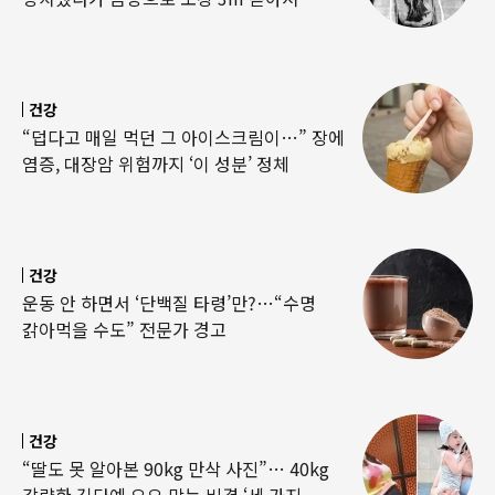
건강
“덥다고 매일 먹던 그 아이스크림이…” 장에
염증, 대장암 위험까지 ‘이 성분’ 정체
건강
운동 안 하면서 ‘단백질 타령’만?…“수명
갉아먹을 수도” 전문가 경고
건강
“딸도 못 알아본 90kg 만삭 사진”… 40kg