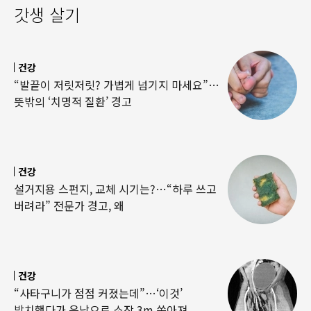
갓생 살기
건강
“발끝이 저릿저릿? 가볍게 넘기지 마세요”…
뜻밖의 ‘치명적 질환’ 경고
건강
설거지용 스펀지, 교체 시기는?…“하루 쓰고
버려라” 전문가 경고, 왜
건강
“사타구니가 점점 커졌는데”…‘이것’
방치했다가 음낭으로 소장 3m 쏟아져