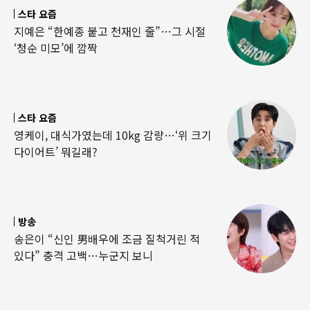
스타 요즘
지예은 “한예종 붙고 천재인 줄”…그 시절
‘청순 미모’에 깜짝
스타 요즘
영케이, 대식가였는데 10kg 감량…‘위 크기
다이어트’ 뭐길래?
방송
송은이 “신인 男배우에 조금 질척거린 적
있다” 충격 고백…누군지 보니