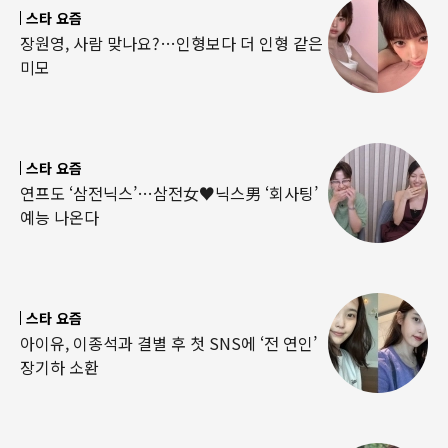
스타 요즘
장원영, 사람 맞나요?…인형보다 더 인형 같은
미모
스타 요즘
연프도 ‘삼전닉스’…삼전女♥닉스男 ‘회사팅’
예능 나온다
스타 요즘
아이유, 이종석과 결별 후 첫 SNS에 ‘전 연인’
장기하 소환