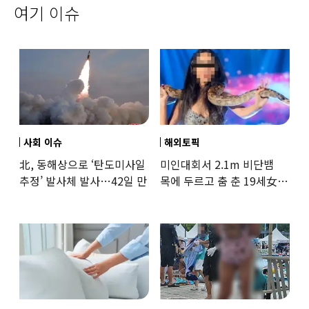
여기 이슈
사회 이슈
해외토픽
北, 동해상으로 ‘탄도미사일
미인대회서 2.1m 비단뱀
추정’ 발사체 발사…42일 만
목에 두르고 춤 춘 19세女
‘경악’…결국