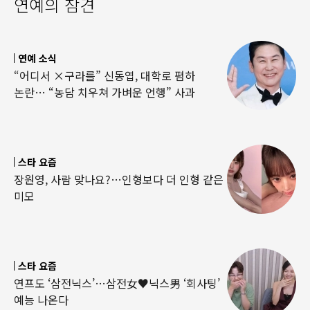
연예의 참견
연예 소식
“어디서 ×구라를” 신동엽, 대학로 폄하
논란… “농담 치우쳐 가벼운 언행” 사과
스타 요즘
장원영, 사람 맞나요?…인형보다 더 인형 같은
미모
스타 요즘
연프도 ‘삼전닉스’…삼전女♥닉스男 ‘회사팅’
예능 나온다