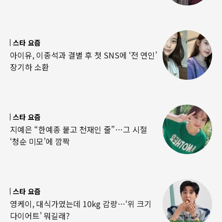
스타 요즘
아이유, 이종석과 결별 후 첫 SNS에 ‘전 연인’
장기하 소환
스타 요즘
지예은 “한예종 붙고 천재인 줄”…그 시절
‘청순 미모’에 깜짝
스타 요즘
영케이, 대식가였는데 10kg 감량…‘위 크기
다이어트’ 뭐길래?