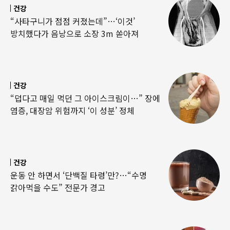
건강
“사타구니가 점점 커졌는데”…‘이것’
방치했다가 음낭으로 소장 3m 쏟아져
건강
“덥다고 매일 먹던 그 아이스크림이…” 장에
염증, 대장암 위험까지 ‘이 성분’ 정체
건강
운동 안 하면서 ‘단백질 타령’만?…“수명
갉아먹을 수도” 전문가 경고