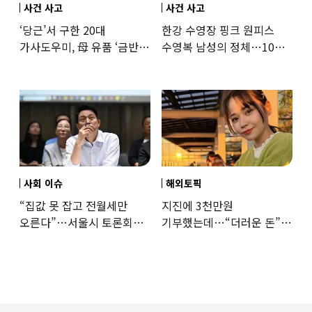
사건 사고
사건 사고
‘당근’서 구한 20대
한강 수영장 핑크 원피스
가사도우미, 母 유품 ‘금반지
수영복 남성의 정체…10대
·팔찌’ 훔쳐 녹였다
성매수 전 시의원의 소름
돋는 제안
사회 이슈
해외토픽
“집값 못 잡고 전월세만
지진에 3천만원
오른다”…서울시 토론회서
기부했는데…“더러운 돈”
세제개편 우려 쏟아져
日여배우에 비난 쏟아진
이유