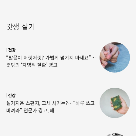
갓생 살기
건강
“발끝이 저릿저릿? 가볍게 넘기지 마세요”…
뜻밖의 ‘치명적 질환’ 경고
건강
설거지용 스펀지, 교체 시기는?…“하루 쓰고
버려라” 전문가 경고, 왜