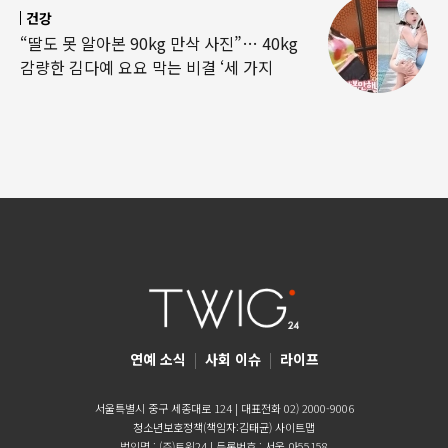
건강
“딸도 못 알아본 90kg 만삭 사진”… 40kg
감량한 김다예 요요 막는 비결 ‘세 가지
연예 소식
|
사회 이슈
|
라이프
서울특별시 중구 세종대로 124 | 대표전화 02) 2000-9006
청소년보호정책(책임자:김태균)
사이트맵
법인명 : (주)트윅24 | 등록번호 : 서울 아55158