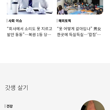
사회 이슈
해외토픽
“회사에서 소리도 못 지르고
“옷 어떻게 갈아입나” 男女
발만 동동”…복권 1등 당첨
한곳에 득실득실…‘칼잠’
‘깜짝 사연’
잔다
갓생 살기
건강