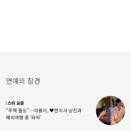
연예의 참견
스타 요즘
“주책 돌싱”…아옳이, ♥한의사 남친과
해외여행 중 ‘와락’