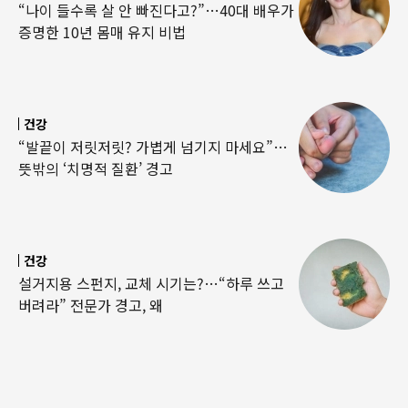
“나이 들수록 살 안 빠진다고?”…40대 배우가
증명한 10년 몸매 유지 비법
건강
“발끝이 저릿저릿? 가볍게 넘기지 마세요”…
뜻밖의 ‘치명적 질환’ 경고
건강
설거지용 스펀지, 교체 시기는?…“하루 쓰고
버려라” 전문가 경고, 왜