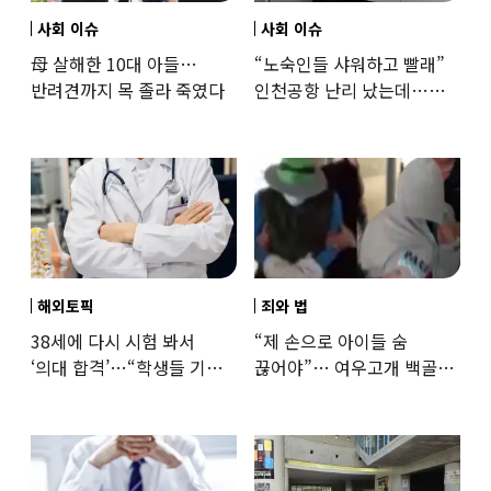
사회 이슈
사회 이슈
母 살해한 10대 아들…
“노숙인들 샤워하고 빨래”
반려견까지 목 졸라 죽였다
인천공항 난리 났는데…
인권단체 “공공기관 책무”
해외토픽
죄와 법
38세에 다시 시험 봐서
“제 손으로 아이들 숨
‘의대 합격’…“학생들 기회
끊어야”… 여우고개 백골
뺏는 것” 갑론을박
자매 비정한 천륜