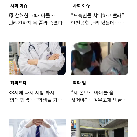
사회 이슈
사회 이슈
母 살해한 10대 아들…
“노숙인들 샤워하고 빨래”
반려견까지 목 졸라 죽였다
인천공항 난리 났는데…
인권단체 “공공기관 책무”
해외토픽
죄와 법
38세에 다시 시험 봐서
“제 손으로 아이들 숨
‘의대 합격’…“학생들 기회
끊어야”… 여우고개 백골
뺏는 것” 갑론을박
자매 비정한 천륜