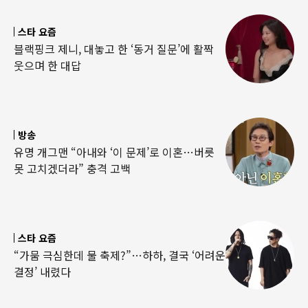
스타 요즘
블랙핑크 제니, 대놓고 한 ‘동거 질문’에 활짝
웃으며 한 대답
방송
유명 개그맨 “아내와 ‘이 문제’로 이혼…버릇
못 고치겠더라” 충격 고백
스타 요즘
“가뭄 극심한데 물 축제?”…하하, 결국 ‘어려운
결정’ 내렸다