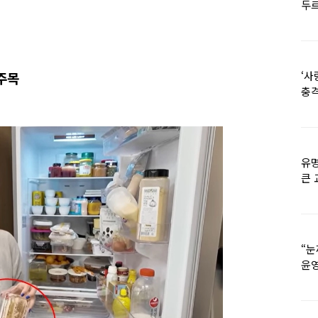
두르
‘사
주목
충격
멘
유명
큰 
36
“눈
윤영
외모