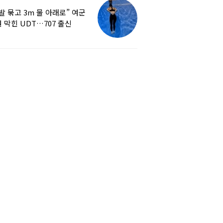
발 묶고 3m 물 아래로” 여군
 막힌 UDT…707 출신
튜버, 직접 훈련해보