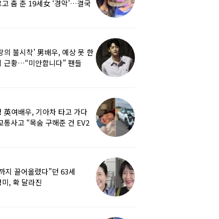
고 춤 춘 19세女 ‘경악’…결국
랑의 불시착’ 男배우, 예상 못 한
 근황…“미안합니다” 팬들
붕
 英여배우, 기아차 타고 가다
교통사고 “목숨 구해준 건 EV2
0도 에어백”
까지 끌어올렸다”던 63세
미, 확 달라진
…‘안면거상술’ 뭐길래