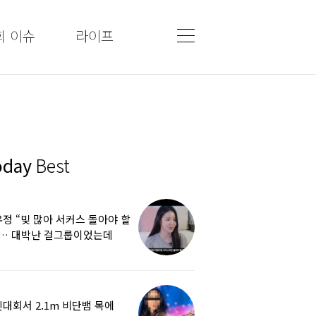
회 이슈
라이프
oday
Best
정 “빚 많아 서커스 돌아야 할
”… 대박난 걸그룹이었는데
쩌다
대회서 2.1m 비단뱀 목에