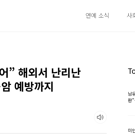
연예 소식
사
어” 해외서 난리난
T
·암 예방까지
남유
판
어
미인