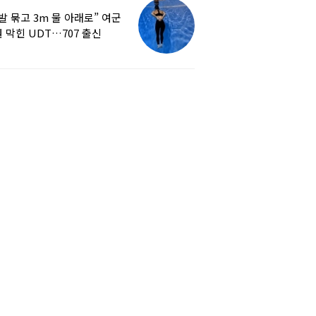
발 묶고 3m 물 아래로” 여군
 막힌 UDT…707 출신
튜버, 직접 훈련해보