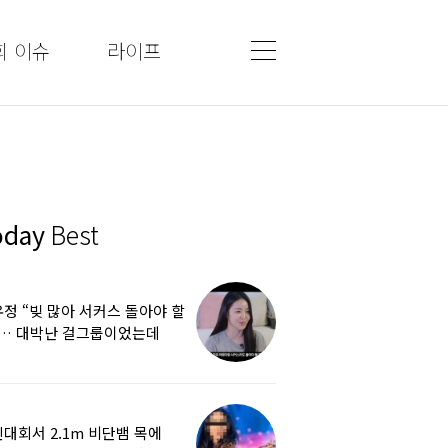
회 이슈
라이프
oday
Best
정 “빚 많아 서커스 돌아야 할
”… 대박난 걸그룹이었는데
쩌다
대회서 2.1m 비단뱀 목에