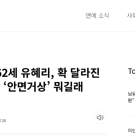
연예 소식
사
62세 유혜리, 확 달라진
T
‘안면거상’ 뭐길래
남유
판
어
:28
미인