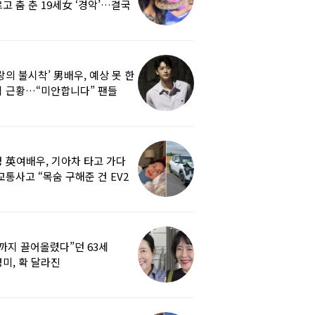
고 춤 춘 19세女 ‘경악’…결국
랑의 불시착’ 男배우, 예상 못 한
 근황…“미안합니다” 팬들
붕
 英여배우, 기아차 타고 가다
교통사고 “목숨 구해준 건 EV2
0도 에어백”
까지 끌어올렸다”던 63세
미, 확 달라진
…‘안면거상술’ 뭐길래