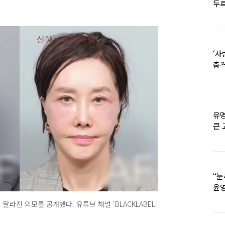
두르
‘사
충격
멘
유명
큰 
36
“눈
윤영
외모
라진 외모를 공개했다. 유튜브 채널 ‘BLACKLABEL: