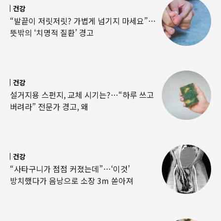
건강
“발끝이 저릿저릿? 가볍게 넘기지 마세요”…
뜻밖의 ‘치명적 질환’ 경고
건강
설거지용 스펀지, 교체 시기는?…“하루 쓰고
버려라” 전문가 경고, 왜
건강
“사타구니가 점점 커졌는데”…‘이것’
방치했다가 음낭으로 소장 3m 쏟아져