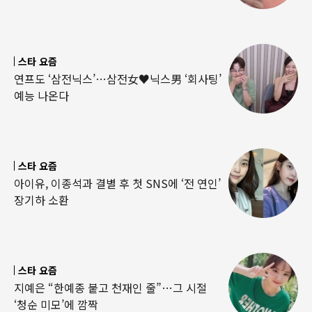
스타 요즘
연프도 ‘삼전닉스’…삼전女♥닉스男 ‘회사팅’
예능 나온다
스타 요즘
아이유, 이종석과 결별 후 첫 SNS에 ‘전 연인’
장기하 소환
스타 요즘
지예은 “한예종 붙고 천재인 줄”…그 시절
‘청순 미모’에 깜짝