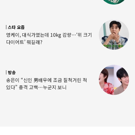
스타 요즘
영케이, 대식가였는데 10kg 감량…‘위 크기
다이어트’ 뭐길래?
방송
송은이 “신인 男배우에 조금 질척거린 적
있다” 충격 고백…누군지 보니