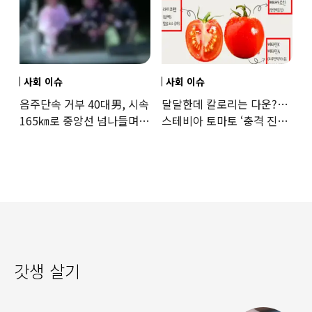
사회 이슈
사회 이슈
음주단속 거부 40대男, 시속
달달한데 칼로리는 다운?…
165㎞로 중앙선 넘나들며
스테비아 토마토 ‘충격 진실’
도주… 추격전 끝 체포
드러났다
갓생 살기