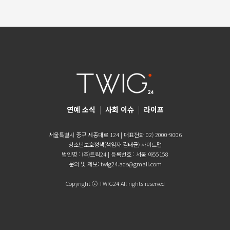
연예 소식
|
사회 이슈
|
라이프
서울특별시 중구 세종대로 124 | 대표전화 02) 2000-9006
청소년보호정책(책임자:김태균)
사이트맵
법인명 : (주)트윅24 | 등록번호 : 서울 아55158
문의 및 제보:
twig24.ads@gmail.com
Copyright ⓒ TWIG24 All rights reserved