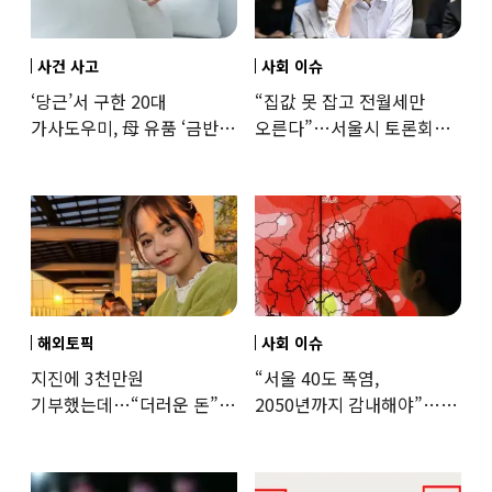
사건 사고
사회 이슈
‘당근’서 구한 20대
“집값 못 잡고 전월세만
가사도우미, 母 유품 ‘금반지
오른다”…서울시 토론회서
·팔찌’ 훔쳐 녹였다
세제개편 우려 쏟아져
해외토픽
사회 이슈
지진에 3천만원
“서울 40도 폭염,
기부했는데…“더러운 돈”
2050년까지 감내해야”…
日여배우에 비난 쏟아진
기후학자의 경고
이유