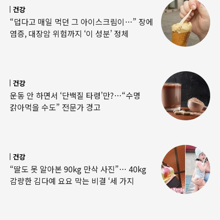
건강
“덥다고 매일 먹던 그 아이스크림이…” 장에
염증, 대장암 위험까지 ‘이 성분’ 정체
건강
운동 안 하면서 ‘단백질 타령’만?…“수명
갉아먹을 수도” 전문가 경고
건강
“딸도 못 알아본 90kg 만삭 사진”… 40kg
감량한 김다예 요요 막는 비결 ‘세 가지