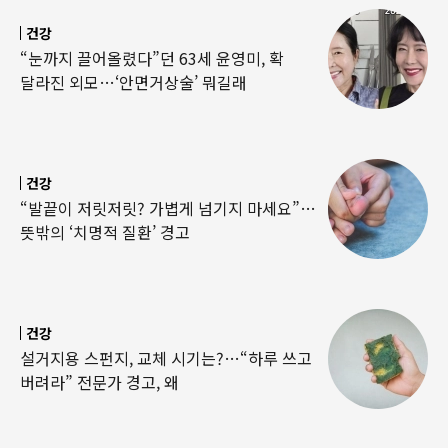
건강
“눈까지 끌어올렸다”던 63세 윤영미, 확
달라진 외모…‘안면거상술’ 뭐길래
건강
“발끝이 저릿저릿? 가볍게 넘기지 마세요”…
뜻밖의 ‘치명적 질환’ 경고
건강
설거지용 스펀지, 교체 시기는?…“하루 쓰고
버려라” 전문가 경고, 왜