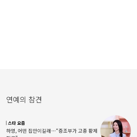
연예의 참견
스타 요즘
하영, 어떤 집안이길래…“증조부가 고종 황제