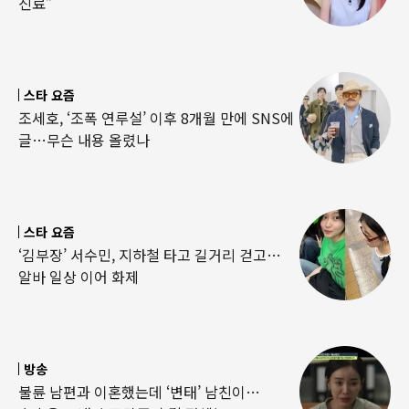
진료”
스타 요즘
조세호, ‘조폭 연루설’ 이후 8개월 만에 SNS에
글…무슨 내용 올렸나
스타 요즘
‘김부장’ 서수민, 지하철 타고 길거리 걷고…
알바 일상 이어 화제
방송
불륜 남편과 이혼했는데 ‘변태’ 남친이…