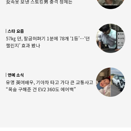
女속옷 보낸 스토킹男 충격 정체는
스타 요즘
57㎏ 던, 팔굽혀펴기 1분에 78개 ‘1등’…‘던
챌린지’ 효과 봤나
연예 소식
유명 英여배우, 기아차 타고 가다 큰 교통사고
“목숨 구해준 건 EV2 360도 에어백”