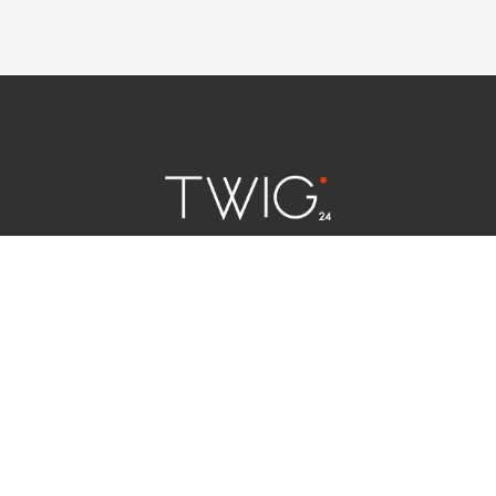
연예 소식
|
사회 이슈
|
라이프
서울특별시 중구 세종대로 124 | 대표전화 02) 2000-9006
청소년보호정책(책임자:김태균)
사이트맵
법인명 : (주)트윅24 | 등록번호 : 서울 아55158
문의 및 제보:
twig24.ads@gmail.com
Copyright ⓒ TWIG24 All rights reserved