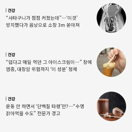
건강
“사타구니가 점점 커졌는데”…‘이것’
방치했다가 음낭으로 소장 3m 쏟아져
건강
“덥다고 매일 먹던 그 아이스크림이…” 장에
염증, 대장암 위험까지 ‘이 성분’ 정체
건강
운동 안 하면서 ‘단백질 타령’만?…“수명
갉아먹을 수도” 전문가 경고