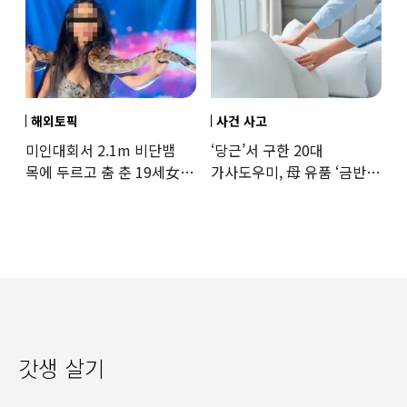
해외토픽
사건 사고
미인대회서 2.1m 비단뱀
‘당근’서 구한 20대
목에 두르고 춤 춘 19세女
가사도우미, 母 유품 ‘금반지
‘경악’…결국
·팔찌’ 훔쳐 녹였다
갓생 살기