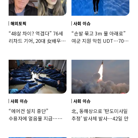
해외토픽
사회 이슈
“48살 차이? 역겹다” 76세
“손발 묶고 3m 물 아래로”
리차드 기어, 20대 女배우와
여군 지원 막힌 UDT…707
‘로맨스물’…“손녀뻘” 비난
출신 女유튜버, 직접
훈련해보
사회 이슈
사회 이슈
“에어컨 설치 중단”
北, 동해상으로 ‘탄도미사일
수용자에 얼음물 지급…
추정’ 발사체 발사…42일 만
37도까지 치솟은 교도소
상황