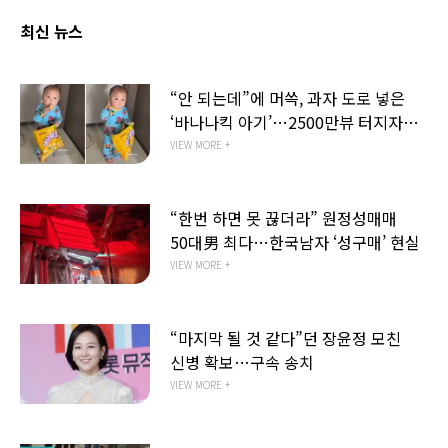
최신 뉴스
“안 되는데”에 머쓱, 과자 도로 넣은
‘바나나킥 아기’…2500만뷰 터지자
‘초대형 선물’ 도착
VIEW MORE +
“한번 하면 못 끊더라” 원정성매매
50대男 최다…한국남자 ‘성구매’ 현실
VIEW MORE +
“마지막 될 것 같다”던 장윤정 모친
신병 확보…구속 송치
VIEW MORE +