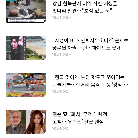
강남 한복판서 마약 취한 여성들
잇따라 발견…“초점 없는 눈”
VIEW MORE +
“시청이 BTS 인력사무소냐?” 콘서트
공무원 차출 논란…하이브도 뭇매
VIEW MORE +
“한국 맞아?” 노점 핫도그 쪼아먹는
비둘기들…길거리 음식 위생 ‘경악’
(영상)
VIEW MORE +
젠슨 황 “화사, 무척 매력적”
고백…‘유퀴즈’ 달군 팬심
VIEW MORE +