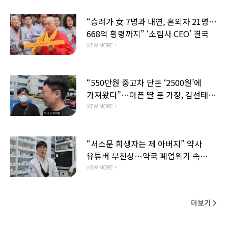
“승려가 女 7명과 내연, 혼외자 21명…
668억 횡령까지” ‘소림사 CEO’ 결국
VIEW MORE +
“550만원 중고차 단돈 ‘2500원’에
가져왔다”…아픈 딸 둔 가장, 김선태가
울렸다
VIEW MORE +
“서소문 희생자는 제 아버지” 약사
유튜버 부친상…약국 폐업위기 속
안타까운 사연
VIEW MORE +
더보기