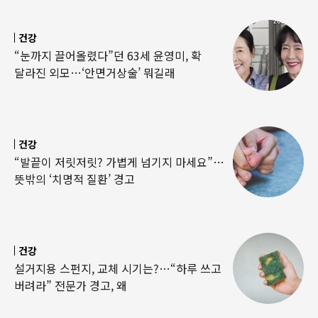
건강
“눈까지 끌어올렸다”던 63세 윤영미, 확
달라진 외모…‘안면거상술’ 뭐길래
건강
“발끝이 저릿저릿? 가볍게 넘기지 마세요”…
뜻밖의 ‘치명적 질환’ 경고
건강
설거지용 스펀지, 교체 시기는?…“하루 쓰고
버려라” 전문가 경고, 왜