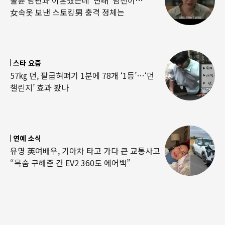
女속옷 보낸 스토킹男 충격 정체는
스타 요즘
57㎏ 던, 팔굽혀펴기 1분에 78개 ‘1등’…‘던
챌린지’ 효과 봤나
연예 소식
유명 英여배우, 기아차 타고 가다 큰 교통사고
“목숨 구해준 건 EV2 360도 에어백”