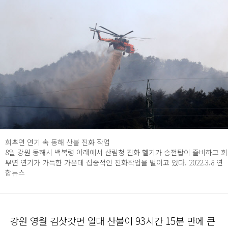
희뿌연 연기 속 동해 산불 진화 작업
8일 강원 동해시 백복령 아래에서 산림청 진화 헬기가 송전탑이 즐비하고 희
뿌연 연기가 가득한 가운데 집중적인 진화작업을 벌이고 있다. 2022.3.8 연
합뉴스
강원 영월 김삿갓면 일대 산불이 93시간 15분 만에 큰