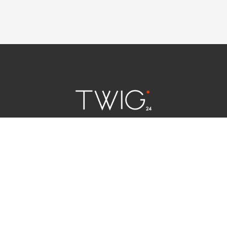
연예 소식
|
사회 이슈
|
라이프
서울특별시 중구 세종대로 124 | 대표전화 02) 2000-9006
청소년보호정책(책임자:김태균)
사이트맵
법인명 : (주)트윅24 | 등록번호 : 서울 아55158
문의 및 제보:
twig24.ads@gmail.com
Copyright ⓒ TWIG24 All rights reserved