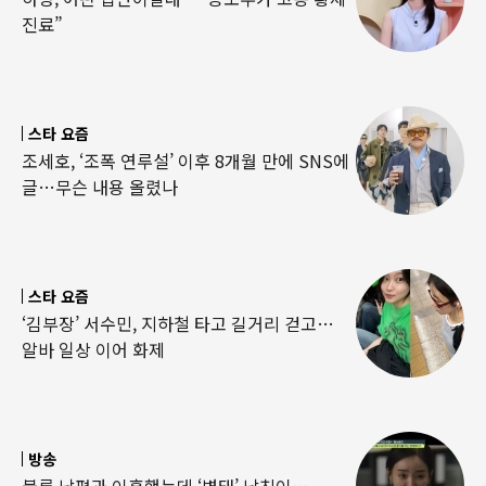
진료”
스타 요즘
조세호, ‘조폭 연루설’ 이후 8개월 만에 SNS에
글…무슨 내용 올렸나
스타 요즘
‘김부장’ 서수민, 지하철 타고 길거리 걷고…
알바 일상 이어 화제
방송
불륜 남편과 이혼했는데 ‘변태’ 남친이…