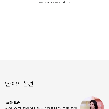
연예의 참견
스타 요즘
하영, 어떤 집안이길래…“증조부가 고종 황제