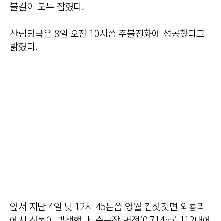
불길이 모두 잡혔다.
산림당국은 8일 오전 10시쯤 주불진화에 성공했다고
밝혔다.
앞서 지난 4일 낮 12시 45분쯤 영월 김삿갓면 외룡리
에서 산불이 발생했다. 축구장 면적(0.714㏊) 112배에