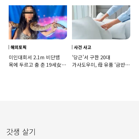
상황
해외토픽
사건 사고
미인대회서 2.1m 비단뱀
‘당근’서 구한 20대
목에 두르고 춤 춘 19세女
가사도우미, 母 유품 ‘금반지
‘경악’…결국
·팔찌’ 훔쳐 녹였다
갓생 살기