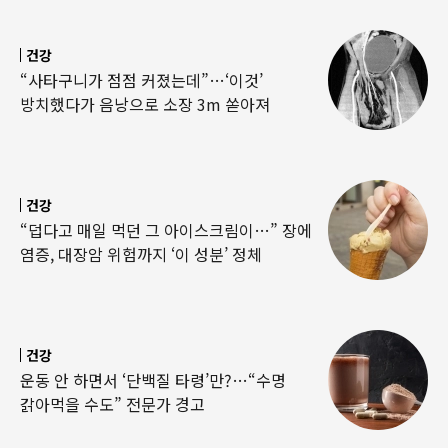
건강
“사타구니가 점점 커졌는데”…‘이것’
방치했다가 음낭으로 소장 3m 쏟아져
건강
“덥다고 매일 먹던 그 아이스크림이…” 장에
염증, 대장암 위험까지 ‘이 성분’ 정체
건강
운동 안 하면서 ‘단백질 타령’만?…“수명
갉아먹을 수도” 전문가 경고