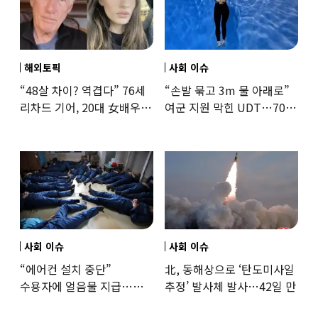
해외토픽
사회 이슈
“48살 차이? 역겹다” 76세
“손발 묶고 3m 물 아래로”
리차드 기어, 20대 女배우와
여군 지원 막힌 UDT…707
‘로맨스물’…“손녀뻘” 비난
출신 女유튜버, 직접
훈련해보
사회 이슈
사회 이슈
“에어컨 설치 중단”
北, 동해상으로 ‘탄도미사일
수용자에 얼음물 지급…
추정’ 발사체 발사…42일 만
37도까지 치솟은 교도소