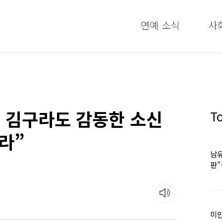
연예 소식
사
’ 김구라도 감동한 소신
T
라”
남유
판
어
미인