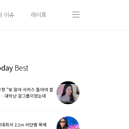
회 이슈
라이프
oday
Best
정 “빚 많아 서커스 돌아야 할
”… 대박난 걸그룹이었는데
쩌다
대회서 2.1m 비단뱀 목에