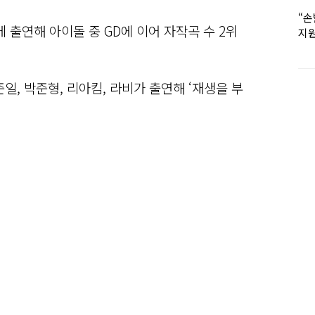
“손
 출연해 아이돌 중 GD에 이어 자작곡 수 2위
지원
女유
준일, 박준형, 리아킴, 라비가 출연해 ‘재생을 부