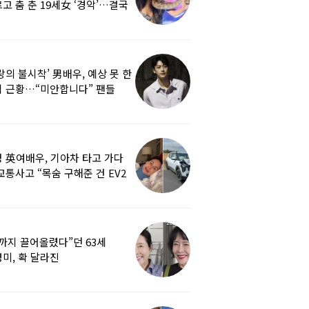
고 춤 춘 19세女 ‘경악’…결국
랑의 불시착’ 男배우, 예상 못 한
 근황…“미안합니다” 팬들
붕
 英여배우, 기아차 타고 가다
교통사고 “목숨 구해준 건 EV2
0도 에어백”
까지 끌어올렸다”던 63세
미, 확 달라진
…‘안면거상술’ 뭐길래