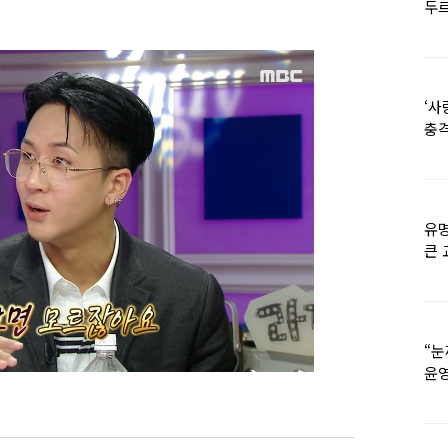
두르
‘사
충격
멘
유명
큰 
36
“눈
윤영
외모