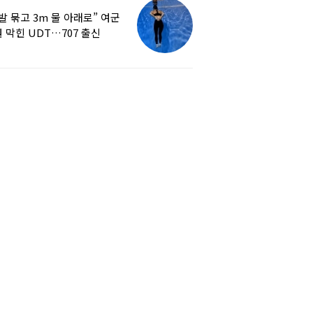
발 묶고 3m 물 아래로” 여군
 막힌 UDT…707 출신
튜버, 직접 훈련해보