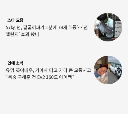
스타 요즘
57㎏ 던, 팔굽혀펴기 1분에 78개 ‘1등’…‘던
챌린지’ 효과 봤나
연예 소식
유명 英여배우, 기아차 타고 가다 큰 교통사고
“목숨 구해준 건 EV2 360도 에어백”