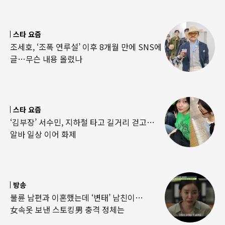
스타 요즘
조세호, ‘조폭 연루설’ 이후 8개월 만에 SNS에
글…무슨 내용 올렸나
스타 요즘
‘김부장’ 서수민, 지하철 타고 길거리 걷고…
알바 일상 이어 화제
방송
불륜 남편과 이혼했는데 ‘변태’ 남친이…
女속옷 보낸 스토킹男 충격 정체는