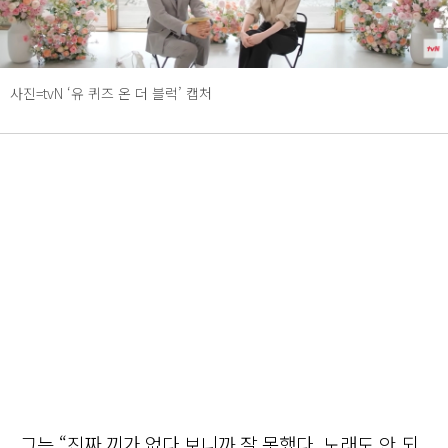
사진=tvN ‘유 퀴즈 온 더 블럭’ 캡처
그는 “진짜 끼가 없다 보니까 잘 못했다. 노래도 안 되