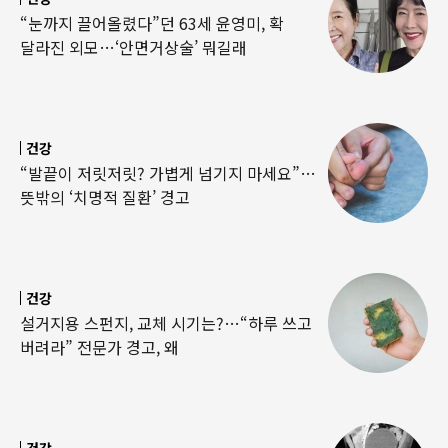
“눈까지 끌어올렸다”던 63세 윤영미, 확
달라진 외모…‘안면거상술’ 뭐길래
건강
“발끝이 저릿저릿? 가볍게 넘기지 마세요”…
뜻밖의 ‘치명적 질환’ 경고
건강
설거지용 스펀지, 교체 시기는?…“하루 쓰고
버려라” 전문가 경고, 왜
건강