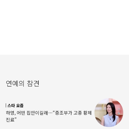
연예의 참견
스타 요즘
하영, 어떤 집안이길래…“증조부가 고종 황제
진료”