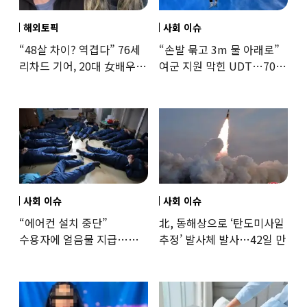
해외토픽
사회 이슈
“48살 차이? 역겹다” 76세
“손발 묶고 3m 물 아래로”
리차드 기어, 20대 女배우와
여군 지원 막힌 UDT…707
‘로맨스물’…“손녀뻘” 비난
출신 女유튜버, 직접
훈련해보
사회 이슈
사회 이슈
“에어컨 설치 중단”
北, 동해상으로 ‘탄도미사일
수용자에 얼음물 지급…
추정’ 발사체 발사…42일 만
37도까지 치솟은 교도소
상황