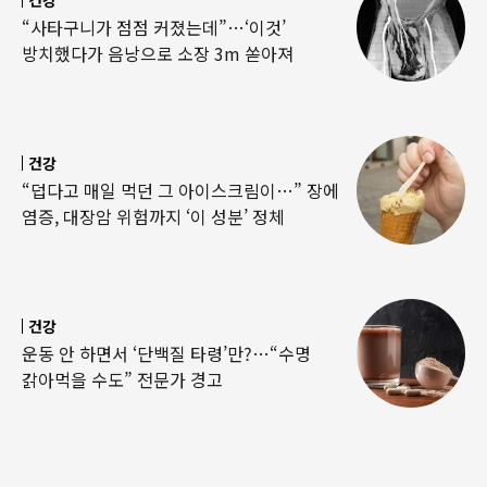
“사타구니가 점점 커졌는데”…‘이것’
방치했다가 음낭으로 소장 3m 쏟아져
건강
“덥다고 매일 먹던 그 아이스크림이…” 장에
염증, 대장암 위험까지 ‘이 성분’ 정체
건강
운동 안 하면서 ‘단백질 타령’만?…“수명
갉아먹을 수도” 전문가 경고