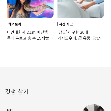
해외토픽
사건 사고
미인대회서 2.1m 비단뱀
‘당근’서 구한 20대
목에 두르고 춤 춘 19세女
가사도우미, 母 유품 ‘금반지
‘경악’…결국
·팔찌’ 훔쳐 녹였다
갓생 살기
건강