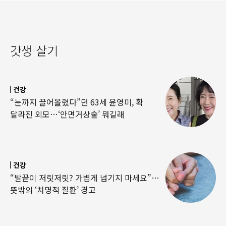
갓생 살기
건강
“눈까지 끌어올렸다”던 63세 윤영미, 확
달라진 외모…‘안면거상술’ 뭐길래
건강
“발끝이 저릿저릿? 가볍게 넘기지 마세요”…
뜻밖의 ‘치명적 질환’ 경고