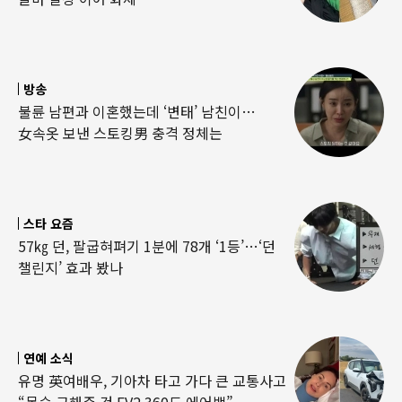
방송
불륜 남편과 이혼했는데 ‘변태’ 남친이…
女속옷 보낸 스토킹男 충격 정체는
스타 요즘
57㎏ 던, 팔굽혀펴기 1분에 78개 ‘1등’…‘던
챌린지’ 효과 봤나
연예 소식
유명 英여배우, 기아차 타고 가다 큰 교통사고