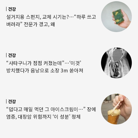
건강
설거지용 스펀지, 교체 시기는?…“하루 쓰고
버려라” 전문가 경고, 왜
건강
“사타구니가 점점 커졌는데”…‘이것’
방치했다가 음낭으로 소장 3m 쏟아져
건강
“덥다고 매일 먹던 그 아이스크림이…” 장에
염증, 대장암 위험까지 ‘이 성분’ 정체