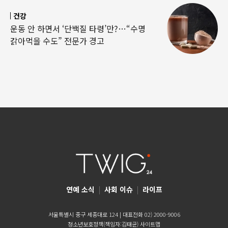
건강
운동 안 하면서 ‘단백질 타령’만?…“수명
갉아먹을 수도” 전문가 경고
연예 소식
|
사회 이슈
|
라이프
서울특별시 중구 세종대로 124 | 대표전화 02) 2000-9006
청소년보호정책(책임자:김태균)
사이트맵