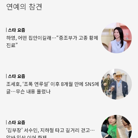
연예의 참견
스타 요즘
하영, 어떤 집안이길래…“증조부가 고종 황제
진료”
스타 요즘
조세호, ‘조폭 연루설’ 이후 8개월 만에 SNS에
글…무슨 내용 올렸나
스타 요즘
‘김부장’ 서수민, 지하철 타고 길거리 걷고…
알바 일상 이어 화제