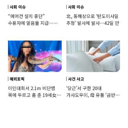
사회 이슈
사회 이슈
“에어컨 설치 중단”
北, 동해상으로 ‘탄도미사일
수용자에 얼음물 지급…
추정’ 발사체 발사…42일 만
37도까지 치솟은 교도소
상황
해외토픽
사건 사고
미인대회서 2.1m 비단뱀
‘당근’서 구한 20대
목에 두르고 춤 춘 19세女
가사도우미, 母 유품 ‘금반지
‘경악’…결국
·팔찌’ 훔쳐 녹였다