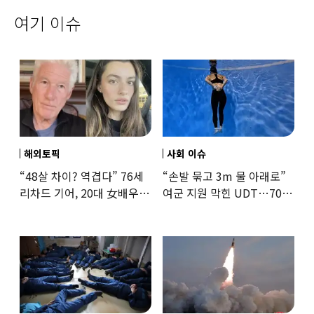
여기 이슈
해외토픽
사회 이슈
“48살 차이? 역겹다” 76세
“손발 묶고 3m 물 아래로”
리차드 기어, 20대 女배우와
여군 지원 막힌 UDT…707
‘로맨스물’…“손녀뻘” 비난
출신 女유튜버, 직접
훈련해보