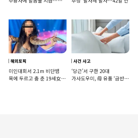
수용자에 얼음물 지급…
추정’ 발사체 발사…42일 만
37도까지 치솟은 교도소
상황
해외토픽
사건 사고
미인대회서 2.1m 비단뱀
‘당근’서 구한 20대
목에 두르고 춤 춘 19세女
가사도우미, 母 유품 ‘금반지
‘경악’…결국
·팔찌’ 훔쳐 녹였다