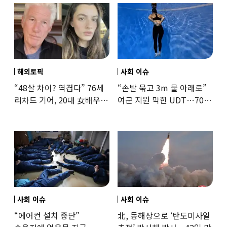
해외토픽
사회 이슈
“48살 차이? 역겹다” 76세
“손발 묶고 3m 물 아래로”
리차드 기어, 20대 女배우와
여군 지원 막힌 UDT…707
‘로맨스물’…“손녀뻘” 비난
출신 女유튜버, 직접
훈련해보
사회 이슈
사회 이슈
“에어컨 설치 중단”
北, 동해상으로 ‘탄도미사일