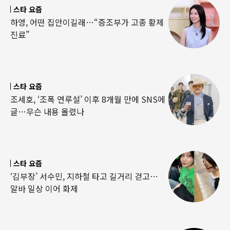
스타 요즘
하영, 어떤 집안이길래…“증조부가 고종 황제
진료”
스타 요즘
조세호, ‘조폭 연루설’ 이후 8개월 만에 SNS에
글…무슨 내용 올렸나
스타 요즘
‘김부장’ 서수민, 지하철 타고 길거리 걷고…
알바 일상 이어 화제