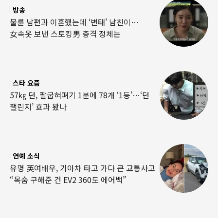
방송
불륜 남편과 이혼했는데 ‘변태’ 남친이…
女속옷 보낸 스토킹男 충격 정체는
스타 요즘
57㎏ 던, 팔굽혀펴기 1분에 78개 ‘1등’…‘던
챌린지’ 효과 봤나
연예 소식
유명 英여배우, 기아차 타고 가다 큰 교통사고
“목숨 구해준 건 EV2 360도 에어백”