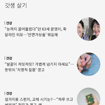
갓생 살기
건강
“눈까지 끌어올렸다”던 63세 윤영미, 확
달라진 외모…‘안면거상술’ 뭐길래
건강
“발끝이 저릿저릿? 가볍게 넘기지 마세요”…
뜻밖의 ‘치명적 질환’ 경고
건강
설거지용 스펀지, 교체 시기는?…“하루 쓰고
버려라” 전문가 경고, 왜