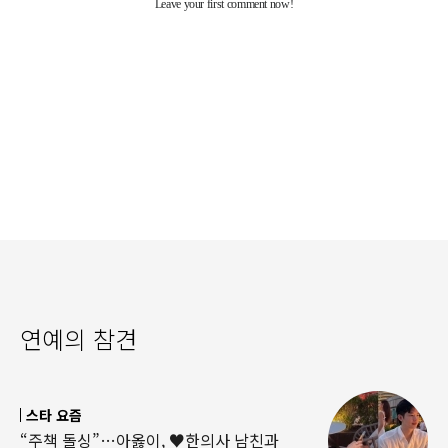
연예의 참견
스타 요즘
“주책 돌싱”…아옳이, ♥한의사 남친과