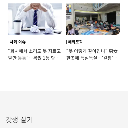
사회 이슈
해외토픽
“회사에서 소리도 못 지르고
“옷 어떻게 갈아입나” 男女
발만 동동”…복권 1등 당첨
한곳에 득실득실…‘칼잠’
‘깜짝 사연’
잔다
갓생 살기