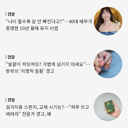
건강
“나이 들수록 살 안 빠진다고?”…40대 배우가
증명한 10년 몸매 유지 비법
건강
“발끝이 저릿저릿? 가볍게 넘기지 마세요”…
뜻밖의 ‘치명적 질환’ 경고
건강
설거지용 스펀지, 교체 시기는?…“하루 쓰고
버려라” 전문가 경고, 왜