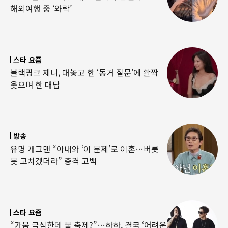
해외여행 중 ‘와락’
스타 요즘
블랙핑크 제니, 대놓고 한 ‘동거 질문’에 활짝
웃으며 한 대답
방송
유명 개그맨 “아내와 ‘이 문제’로 이혼…버릇
못 고치겠더라” 충격 고백
스타 요즘
“가뭄 극심한데 물 축제?”…하하, 결국 ‘어려운