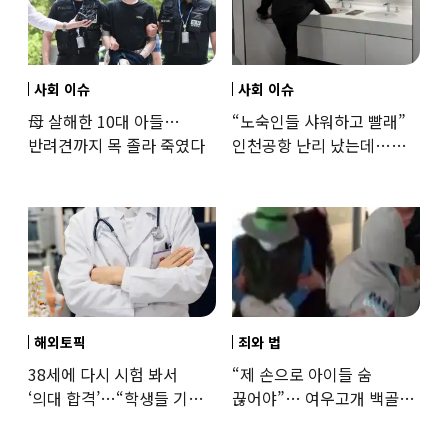
사회 이슈
사회 이슈
母 살해한 10대 아들…
“노숙인들 샤워하고 빨래”
반려견까지 목 졸라 죽였다
인천공항 난리 났는데…
인권단체 “공공기관 책무”
해외토픽
죄와 법
38세에 다시 시험 봐서
“제 손으로 아이들 숨
‘의대 합격’…“학생들 기회
끊어야”… 여우고개 백골
뺏는 것” 갑론을박
자매 비정한 천륜