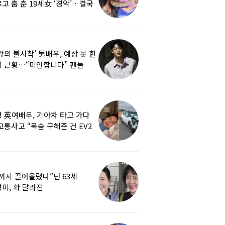
고 춤 춘 19세女 ‘경악’…결국
랑의 불시착’ 男배우, 예상 못 한
 근황…“미안합니다” 팬들
붕
 英여배우, 기아차 타고 가다
교통사고 “목숨 구해준 건 EV2
0도 에어백”
까지 끌어올렸다”던 63세
미, 확 달라진
…‘안면거상술’ 뭐길래