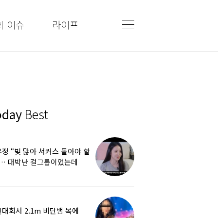
회 이슈
라이프
oday
Best
정 “빚 많아 서커스 돌아야 할
”… 대박난 걸그룹이었는데
쩌다
대회서 2.1m 비단뱀 목에