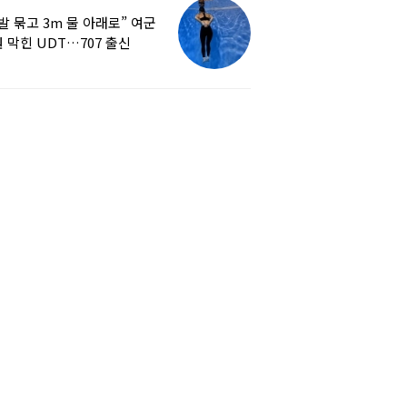
발 묶고 3m 물 아래로” 여군
 막힌 UDT…707 출신
튜버, 직접 훈련해보