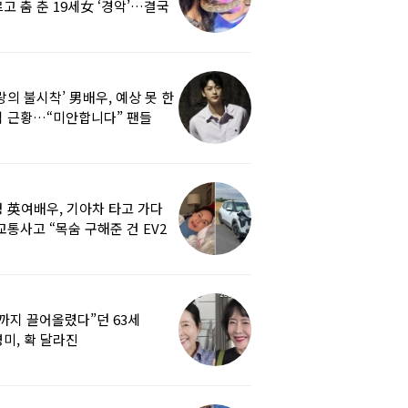
고 춤 춘 19세女 ‘경악’…결국
랑의 불시착’ 男배우, 예상 못 한
 근황…“미안합니다” 팬들
붕
 英여배우, 기아차 타고 가다
교통사고 “목숨 구해준 건 EV2
0도 에어백”
까지 끌어올렸다”던 63세
미, 확 달라진
…‘안면거상술’ 뭐길래