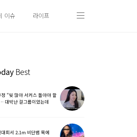
회 이슈
라이프
oday
Best
정 “빚 많아 서커스 돌아야 할
”… 대박난 걸그룹이었는데
쩌다
대회서 2.1m 비단뱀 목에