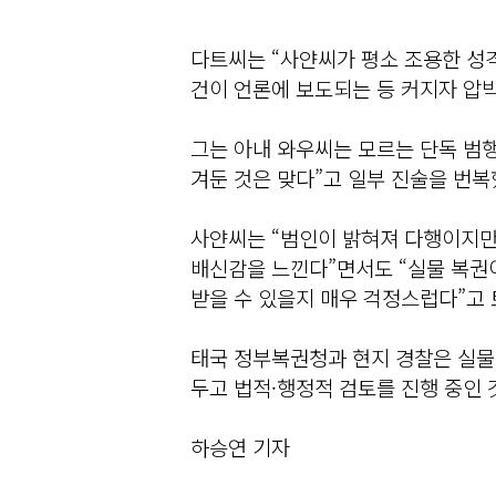
다트씨는 “사얀씨가 평소 조용한 성격
건이 언론에 보도되는 등 커지자 압
그는 아내 와우씨는 모르는 단독 범행
겨둔 것은 맞다”고 일부 진술을 번복
사얀씨는 “범인이 밝혀져 다행이지만
배신감을 느낀다”면서도 “실물 복권
받을 수 있을지 매우 걱정스럽다”고 
태국 정부복권청과 현지 경찰은 실물
두고 법적·행정적 검토를 진행 중인 
하승연 기자