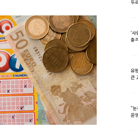
두르
‘사
충격
멘
유명
큰 
36
“눈
윤영
외모