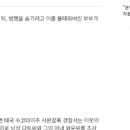
“손
지원
 뒤, 범행을 숨기려고 이를 불태워버린 부부가
女유
르면 태국 수코타이주 사완칼록 경찰서는 이웃의
혐의로 남성 다트씨와 그의 아내 와우씨를 조사