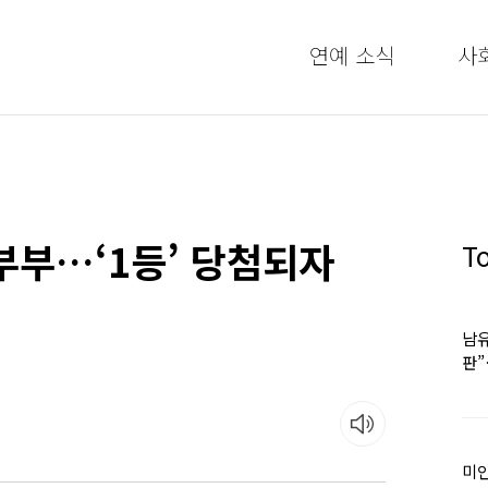
연예 소식
사
부부…‘1등’ 당첨되자
T
남유
판
어
미인