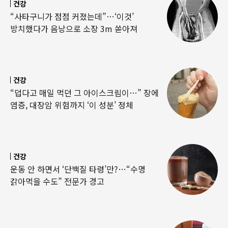
건강
“사타구니가 점점 커졌는데”…‘이것’
방치했다가 음낭으로 소장 3m 쏟아져
건강
“덥다고 매일 먹던 그 아이스크림이…” 장에
염증, 대장암 위험까지 ‘이 성분’ 정체
건강
운동 안 하면서 ‘단백질 타령’만?…“수명
갉아먹을 수도” 전문가 경고