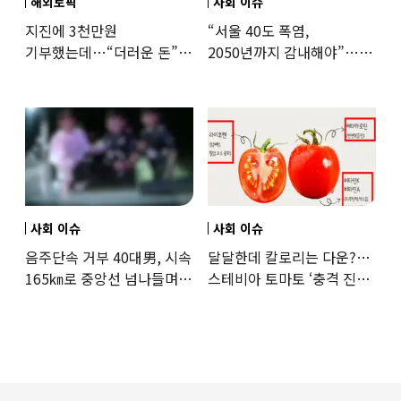
해외토픽
사회 이슈
지진에 3천만원
“서울 40도 폭염,
기부했는데…“더러운 돈”
2050년까지 감내해야”…
日여배우에 비난 쏟아진
기후학자의 경고
이유
사회 이슈
사회 이슈
음주단속 거부 40대男, 시속
달달한데 칼로리는 다운?…
165㎞로 중앙선 넘나들며
스테비아 토마토 ‘충격 진실’
도주… 추격전 끝 체포
드러났다