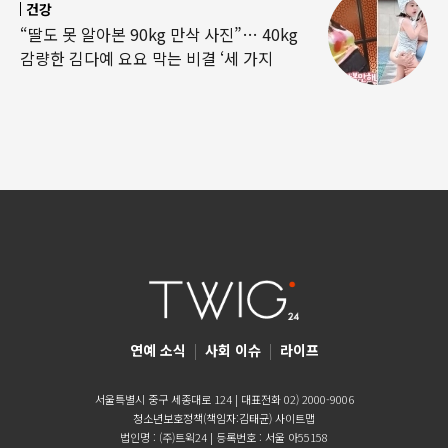
건강
“딸도 못 알아본 90kg 만삭 사진”… 40kg
감량한 김다예 요요 막는 비결 ‘세 가지
연예 소식
|
사회 이슈
|
라이프
서울특별시 중구 세종대로 124 | 대표전화 02) 2000-9006
청소년보호정책(책임자:김태균)
사이트맵
법인명 : (주)트윅24 | 등록번호 : 서울 아55158