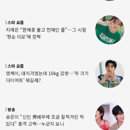
스타 요즘
지예은 “한예종 붙고 천재인 줄”…그 시절
‘청순 미모’에 깜짝
스타 요즘
영케이, 대식가였는데 10kg 감량…‘위 크기
다이어트’ 뭐길래?
방송
송은이 “신인 男배우에 조금 질척거린 적
있다” 충격 고백…누군지 보니