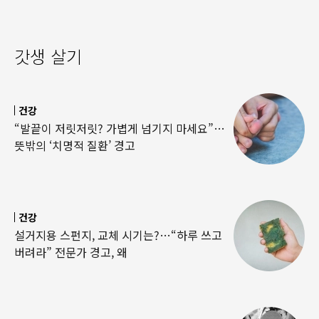
갓생 살기
건강
“발끝이 저릿저릿? 가볍게 넘기지 마세요”…
뜻밖의 ‘치명적 질환’ 경고
건강
설거지용 스펀지, 교체 시기는?…“하루 쓰고
버려라” 전문가 경고, 왜