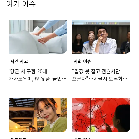
여기 이슈
사건 사고
사회 이슈
‘당근’서 구한 20대
“집값 못 잡고 전월세만
가사도우미, 母 유품 ‘금반지
오른다”…서울시 토론회서
·팔찌’ 훔쳐 녹였다
세제개편 우려 쏟아져