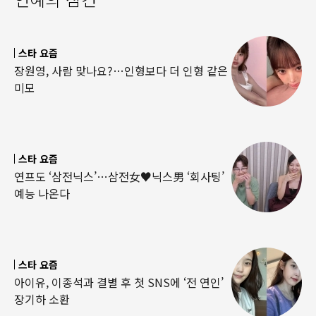
스타 요즘
장원영, 사람 맞나요?…인형보다 더 인형 같은
미모
스타 요즘
연프도 ‘삼전닉스’…삼전女♥닉스男 ‘회사팅’
예능 나온다
스타 요즘
아이유, 이종석과 결별 후 첫 SNS에 ‘전 연인’
장기하 소환