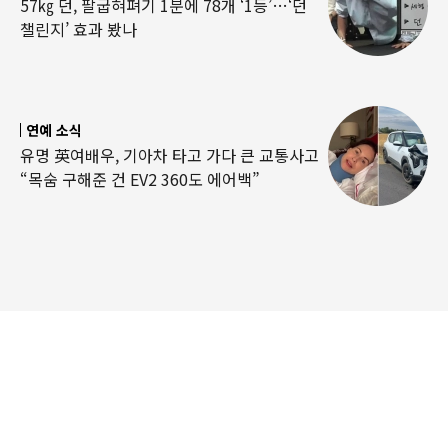
57㎏ 던, 팔굽혀펴기 1분에 78개 ‘1등’…‘던
챌린지’ 효과 봤나
연예 소식
유명 英여배우, 기아차 타고 가다 큰 교통사고
“목숨 구해준 건 EV2 360도 에어백”