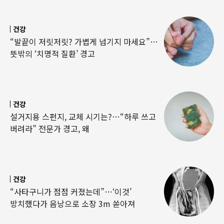
건강
“발끝이 저릿저릿? 가볍게 넘기지 마세요”…
뜻밖의 ‘치명적 질환’ 경고
건강
설거지용 스펀지, 교체 시기는?…“하루 쓰고
버려라” 전문가 경고, 왜
건강
“사타구니가 점점 커졌는데”…‘이것’
방치했다가 음낭으로 소장 3m 쏟아져