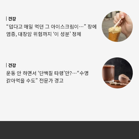
건강
“덥다고 매일 먹던 그 아이스크림이…” 장에
염증, 대장암 위험까지 ‘이 성분’ 정체
건강
운동 안 하면서 ‘단백질 타령’만?…“수명
갉아먹을 수도” 전문가 경고