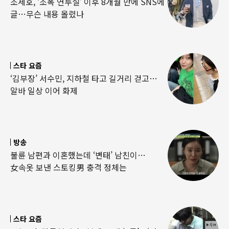
조세호, ‘조폭 연루설’ 이후 8개월 만에 SNS에
글…무슨 내용 올렸나
스타 요즘
‘김부장’ 서수민, 지하철 타고 길거리 걷고…
알바 일상 이어 화제
방송
불륜 남편과 이혼했는데 ‘변태’ 남친이…
女속옷 보낸 스토킹男 충격 정체는
스타 요즘