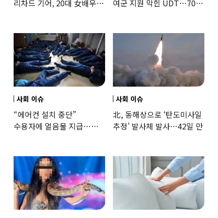
리차드 기어, 20대 女배우와
여군 지원 막힌 UDT…707
‘로맨스물’…“손녀뻘” 비난
출신 女유튜버, 직접
훈련해보
사회 이슈
사회 이슈
“에어컨 설치 중단”
北, 동해상으로 ‘탄도미사일
수용자에 얼음물 지급…
추정’ 발사체 발사…42일 만
37도까지 치솟은 교도소
상황