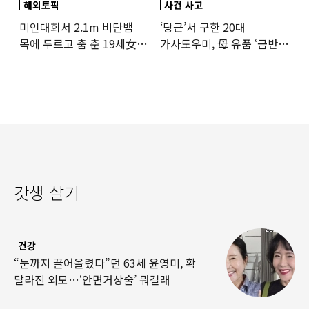
해외토픽
사건 사고
미인대회서 2.1m 비단뱀
‘당근’서 구한 20대
목에 두르고 춤 춘 19세女
가사도우미, 母 유품 ‘금반지
‘경악’…결국
·팔찌’ 훔쳐 녹였다
갓생 살기
건강
“눈까지 끌어올렸다”던 63세 윤영미, 확
달라진 외모…‘안면거상술’ 뭐길래