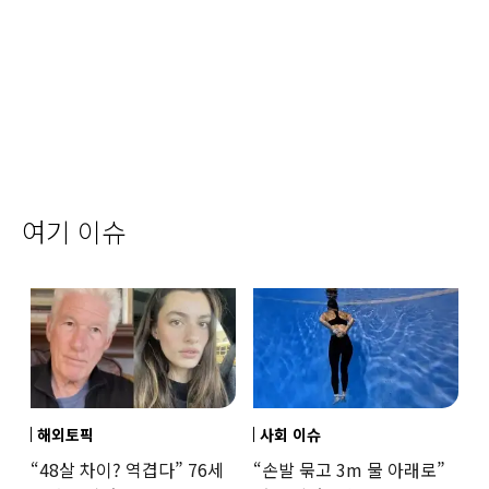
여기 이슈
해외토픽
사회 이슈
“48살 차이? 역겹다” 76세
“손발 묶고 3m 물 아래로”