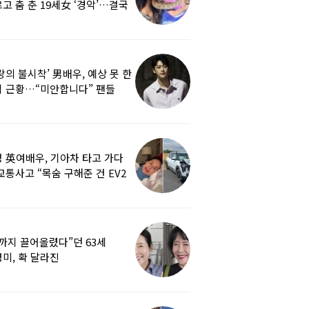
고 춤 춘 19세女 ‘경악’…결국
랑의 불시착’ 男배우, 예상 못 한
 근황…“미안합니다” 팬들
붕
 英여배우, 기아차 타고 가다
교통사고 “목숨 구해준 건 EV2
0도 에어백”
까지 끌어올렸다”던 63세
미, 확 달라진
…‘안면거상술’ 뭐길래