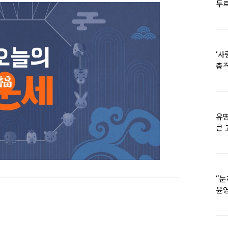
두르
‘사
충격
멘
유명
큰 
36
“눈
윤영
외모