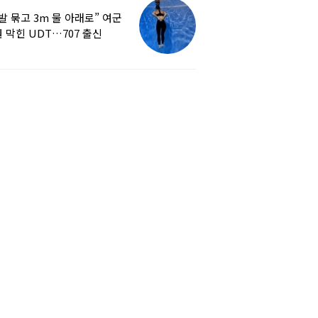
발 묶고 3m 물 아래로” 여군
 막힌 UDT…707 출신
튜버, 직접 훈련해보