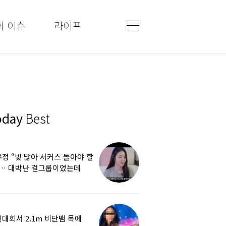
회 이슈
라이프
oday
Best
정 “빚 많아 서커스 돌아야 할
”… 대박난 걸그룹이었는데
쩌다
대회서 2.1m 비단뱀 목에