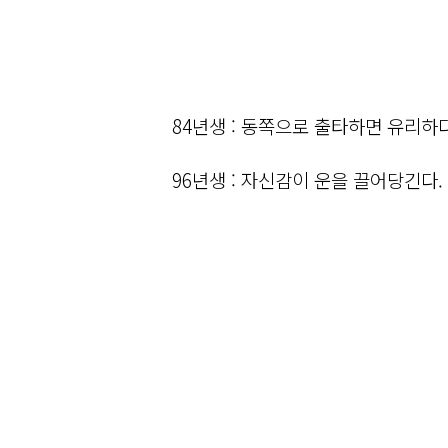
84년생 : 동쪽으로 출타하면 유리하다
96년생 : 자신감이 운을 끌어당긴다.