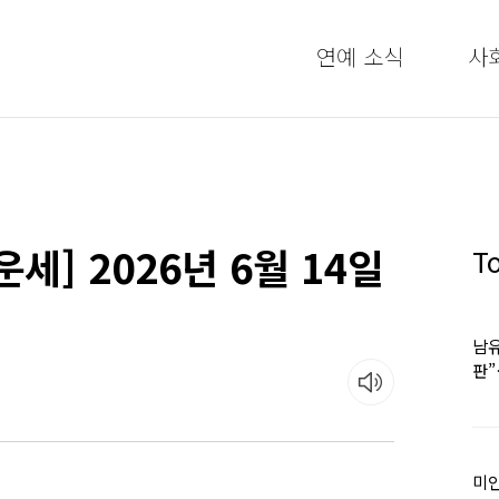
연예 소식
사
세] 2026년 6월 14일
T
남유
판
어
미인