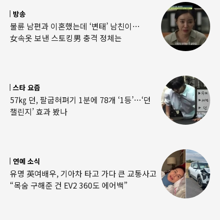
방송
불륜 남편과 이혼했는데 ‘변태’ 남친이…
女속옷 보낸 스토킹男 충격 정체는
스타 요즘
57㎏ 던, 팔굽혀펴기 1분에 78개 ‘1등’…‘던
챌린지’ 효과 봤나
연예 소식
유명 英여배우, 기아차 타고 가다 큰 교통사고
“목숨 구해준 건 EV2 360도 에어백”