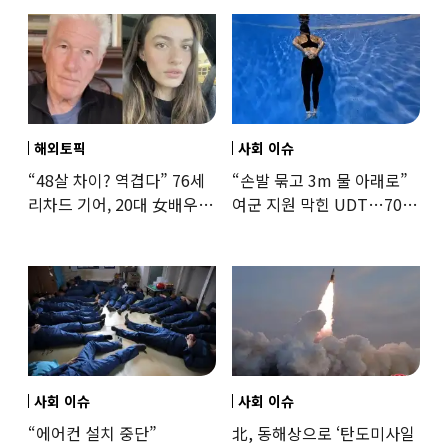
해외토픽
사회 이슈
“48살 차이? 역겹다” 76세
“손발 묶고 3m 물 아래로”
리차드 기어, 20대 女배우와
여군 지원 막힌 UDT…707
‘로맨스물’…“손녀뻘” 비난
출신 女유튜버, 직접
훈련해보
사회 이슈
사회 이슈
“에어컨 설치 중단”
北, 동해상으로 ‘탄도미사일