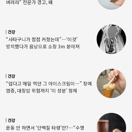
버려라” 전문가 경고, 왜
건강
“사타구니가 점점 커졌는데”…‘이것’
방치했다가 음낭으로 소장 3m 쏟아져
건강
“덥다고 매일 먹던 그 아이스크림이…” 장에
염증, 대장암 위험까지 ‘이 성분’ 정체
건강
운동 안 하면서 ‘단백질 타령’만?…“수명