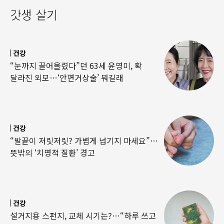
갓생 살기
건강
“눈까지 끌어올렸다”던 63세 윤영미, 확
달라진 외모…‘안면거상술’ 뭐길래
건강
“발끝이 저릿저릿? 가볍게 넘기지 마세요”…
뜻밖의 ‘치명적 질환’ 경고
건강
설거지용 스펀지, 교체 시기는?…“하루 쓰고