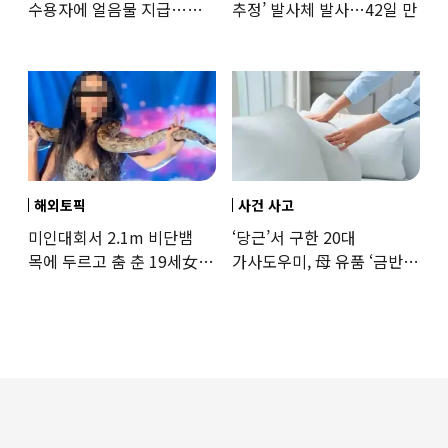
수용자에 얼음물 지급…
추정’ 발사체 발사…42일 만
37도까지 치솟은 교도소
상황
해외토픽
사건 사고
미인대회서 2.1m 비단뱀
‘당근’서 구한 20대
목에 두르고 춤 춘 19세女
가사도우미, 母 유품 ‘금반지
‘경악’…결국
·팔찌’ 훔쳐 녹였다