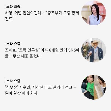
스타 요즘
하영, 어떤 집안이길래…“증조부가 고종 황제
진료”
스타 요즘
조세호, ‘조폭 연루설’ 이후 8개월 만에 SNS에
글…무슨 내용 올렸나
스타 요즘
‘김부장’ 서수민, 지하철 타고 길거리 걷고…
알바 일상 이어 화제