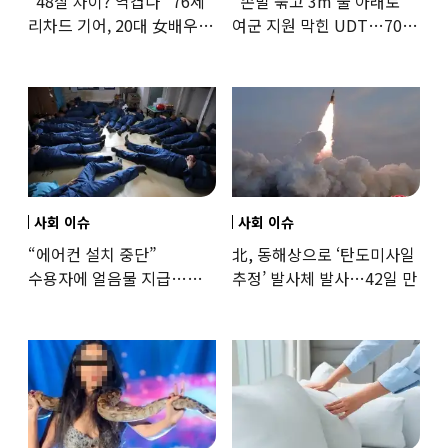
“48살 차이? 역겹다” 76세
“손발 묶고 3m 물 아래로”
리차드 기어, 20대 女배우와
여군 지원 막힌 UDT…707
‘로맨스물’…“손녀뻘” 비난
출신 女유튜버, 직접
훈련해보
사회 이슈
사회 이슈
“에어컨 설치 중단”
北, 동해상으로 ‘탄도미사일
수용자에 얼음물 지급…
추정’ 발사체 발사…42일 만
37도까지 치솟은 교도소
상황