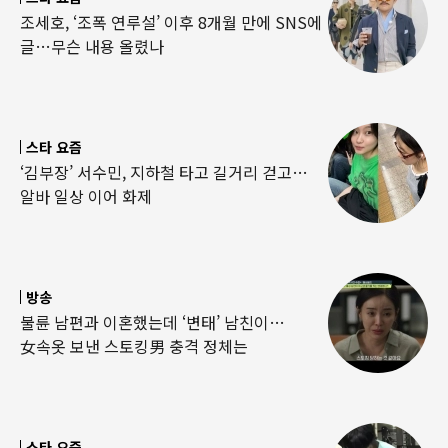
조세호, ‘조폭 연루설’ 이후 8개월 만에 SNS에
글…무슨 내용 올렸나
스타 요즘
‘김부장’ 서수민, 지하철 타고 길거리 걷고…
알바 일상 이어 화제
방송
불륜 남편과 이혼했는데 ‘변태’ 남친이…
女속옷 보낸 스토킹男 충격 정체는
스타 요즘