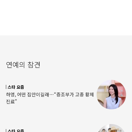
연예의 참견
스타 요즘
하영, 어떤 집안이길래…“증조부가 고종 황제
진료”
스타 요즘