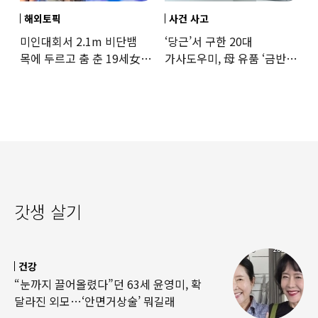
해외토픽
사건 사고
미인대회서 2.1m 비단뱀
‘당근’서 구한 20대
목에 두르고 춤 춘 19세女
가사도우미, 母 유품 ‘금반지
‘경악’…결국
·팔찌’ 훔쳐 녹였다
갓생 살기
건강
“눈까지 끌어올렸다”던 63세 윤영미, 확
달라진 외모…‘안면거상술’ 뭐길래