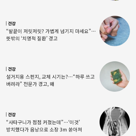
건강
“발끝이 저릿저릿? 가볍게 넘기지 마세요”…
뜻밖의 ‘치명적 질환’ 경고
건강
설거지용 스펀지, 교체 시기는?…“하루 쓰고
버려라” 전문가 경고, 왜
건강
“사타구니가 점점 커졌는데”…‘이것’
방치했다가 음낭으로 소장 3m 쏟아져