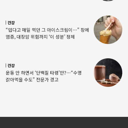
건강
“덥다고 매일 먹던 그 아이스크림이…” 장에
염증, 대장암 위험까지 ‘이 성분’ 정체
건강
운동 안 하면서 ‘단백질 타령’만?…“수명
갉아먹을 수도” 전문가 경고