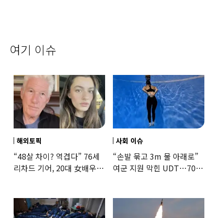
여기 이슈
해외토픽
사회 이슈
“48살 차이? 역겹다” 76세
“손발 묶고 3m 물 아래로”
리차드 기어, 20대 女배우와
여군 지원 막힌 UDT…707
‘로맨스물’…“손녀뻘” 비난
출신 女유튜버, 직접
훈련해보