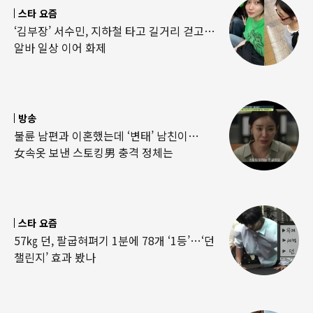
스타 요즘
‘김부장’ 서수민, 지하철 타고 길거리 걷고…
알바 일상 이어 화제
방송
불륜 남편과 이혼했는데 ‘변태’ 남친이…
女속옷 보낸 스토킹男 충격 정체는
스타 요즘
57㎏ 던, 팔굽혀펴기 1분에 78개 ‘1등’…‘던
챌린지’ 효과 봤나