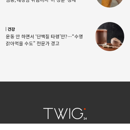
건강
운동 안 하면서 ‘단백질 타령’만?…“수명
갉아먹을 수도” 전문가 경고
연예 소식
|
사회 이슈
|
라이프