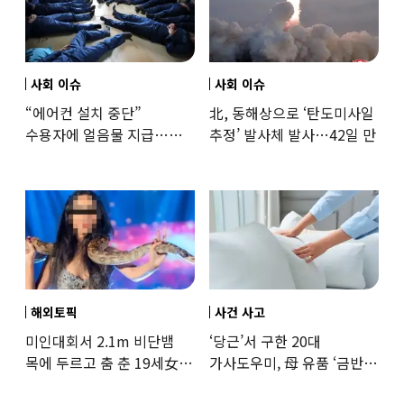
사회 이슈
사회 이슈
“에어컨 설치 중단”
北, 동해상으로 ‘탄도미사일
수용자에 얼음물 지급…
추정’ 발사체 발사…42일 만
37도까지 치솟은 교도소
상황
해외토픽
사건 사고
미인대회서 2.1m 비단뱀
‘당근’서 구한 20대
목에 두르고 춤 춘 19세女
가사도우미, 母 유품 ‘금반지
‘경악’…결국
·팔찌’ 훔쳐 녹였다