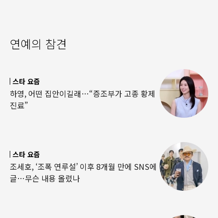
연예의 참견
스타 요즘
하영, 어떤 집안이길래…“증조부가 고종 황제
진료”
스타 요즘
조세호, ‘조폭 연루설’ 이후 8개월 만에 SNS에
글…무슨 내용 올렸나