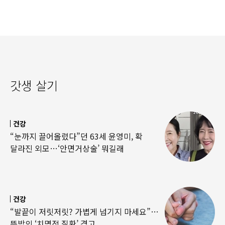
갓생 살기
건강
“눈까지 끌어올렸다”던 63세 윤영미, 확
달라진 외모…‘안면거상술’ 뭐길래
건강
“발끝이 저릿저릿? 가볍게 넘기지 마세요”…
뜻밖의 ‘치명적 질환’ 경고