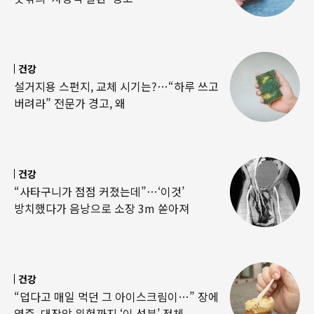
건강
설거지용 스펀지, 교체 시기는?…“하루 쓰고
버려라” 전문가 경고, 왜
건강
“사타구니가 점점 커졌는데”…‘이것’
방치했다가 음낭으로 소장 3m 쏟아져
건강
“덥다고 매일 먹던 그 아이스크림이…” 장에
염증, 대장암 위험까지 ‘이 성분’ 정체