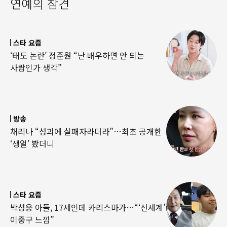
연예의 참견
스타 요즘
‘태도 논란’ 정준원 “난 배우하면 안 되는
사람인가 생각”
방송
채리나 “성괴에 실패자라더라”…최초 공개한
‘생얼’ 봤더니
스타 요즘
박성웅 아들, 17세인데 카리스마가…“‘신세계’
이중구 느낌”