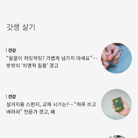
갓생 살기
건강
“발끝이 저릿저릿? 가볍게 넘기지 마세요”…
뜻밖의 ‘치명적 질환’ 경고
건강
설거지용 스펀지, 교체 시기는?…“하루 쓰고
버려라” 전문가 경고, 왜