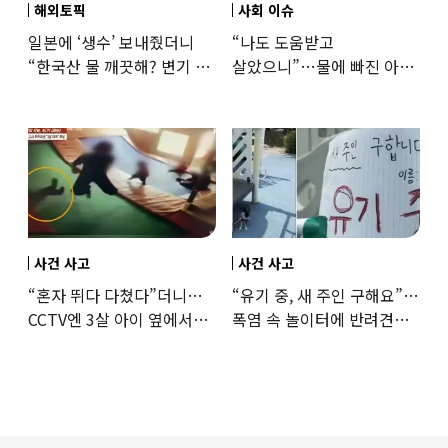
해외토픽
사회 이슈
일본에 ‘생수’ 보내줬더니
“나도 도움받고
“한국산 물 깨끗해? 변기 물
살았으니”…물에 빠진 아이
떠올라”…“日정부보다
구한 65세, 포상금까지
낫다” 감사
나눴다
사건 사고
사건 사고
“혼자 뛰다 다쳤다”더니…
“유기 중, 새 주인 구해요”…
CCTV엔 3살 아이 옆에서
폭염 속 놀이터에 반려견
점프한 교사 포착
묶어놓고 떠난 30대女