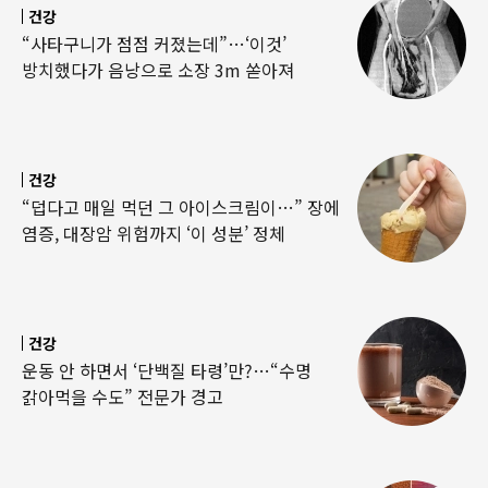
건강
“사타구니가 점점 커졌는데”…‘이것’
방치했다가 음낭으로 소장 3m 쏟아져
건강
“덥다고 매일 먹던 그 아이스크림이…” 장에
염증, 대장암 위험까지 ‘이 성분’ 정체
건강
운동 안 하면서 ‘단백질 타령’만?…“수명
갉아먹을 수도” 전문가 경고