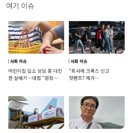
여기 이슈
사회 이슈
사회 이슈
어린이집 입소 상담 중 다친
“회사에 크록스 신고
한 살배기…대법 “원장
핫팬츠? 제가
과실”
꼰대인가요”…출근 복장
어디까지 괜찮을까