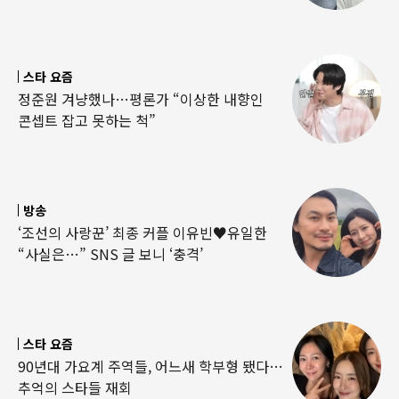
스타 요즘
정준원 겨냥했나…평론가 “이상한 내향인
콘셉트 잡고 못하는 척”
방송
‘조선의 사랑꾼’ 최종 커플 이유빈♥유일한
“사실은…” SNS 글 보니 ‘충격’
스타 요즘
90년대 가요계 주역들, 어느새 학부형 됐다…
추억의 스타들 재회