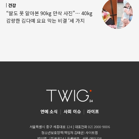
건강
“딸도 못 알아본 90kg 만삭 사진”… 40kg
감량한 김다예 요요 막는 비결 ‘세 가지
연예 소식
|
사회 이슈
|
라이프
서울특별시 중구 세종대로 124 | 대표전화 02) 2000-9006
청소년보호정책(책임자:김태균)
사이트맵
법인명 : (주)트윅24 | 등록번호 : 서울 아55158