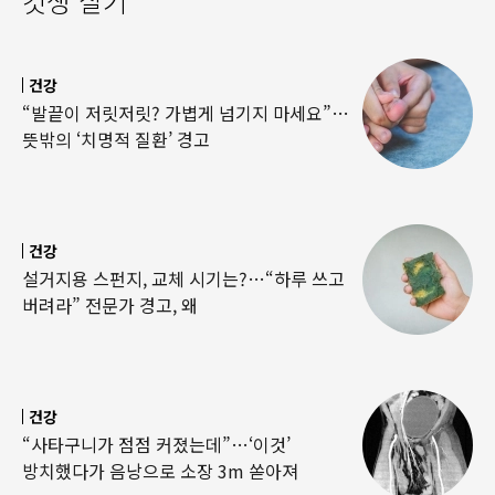
갓생 살기
건강
“발끝이 저릿저릿? 가볍게 넘기지 마세요”…
뜻밖의 ‘치명적 질환’ 경고
건강
설거지용 스펀지, 교체 시기는?…“하루 쓰고
버려라” 전문가 경고, 왜
건강
“사타구니가 점점 커졌는데”…‘이것’
방치했다가 음낭으로 소장 3m 쏟아져