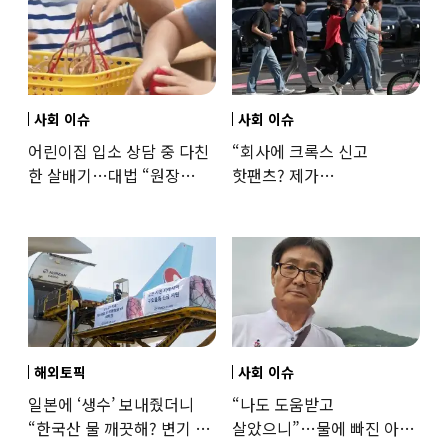
사회 이슈
사회 이슈
어린이집 입소 상담 중 다친
“회사에 크록스 신고
한 살배기…대법 “원장
핫팬츠? 제가
과실”
꼰대인가요”…출근 복장
어디까지 괜찮을까
해외토픽
사회 이슈
일본에 ‘생수’ 보내줬더니
“나도 도움받고
“한국산 물 깨끗해? 변기 물
살았으니”…물에 빠진 아이