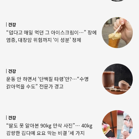
건강
“덥다고 매일 먹던 그 아이스크림이…” 장에
염증, 대장암 위험까지 ‘이 성분’ 정체
건강
운동 안 하면서 ‘단백질 타령’만?…“수명
갉아먹을 수도” 전문가 경고
건강
“딸도 못 알아본 90kg 만삭 사진”… 40kg
감량한 김다예 요요 막는 비결 ‘세 가지