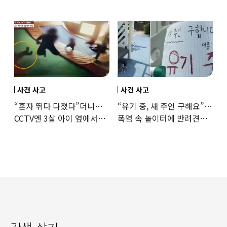
떠올라”…“日정부보다
구한 65세, 포상금까지
낫다” 감사
나눴다
사건 사고
사건 사고
“혼자 뛰다 다쳤다”더니…
“유기 중, 새 주인 구해요”…
CCTV엔 3살 아이 옆에서
폭염 속 놀이터에 반려견
점프한 교사 포착
묶어놓고 떠난 30대女