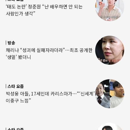
‘태도 논란’ 정준원 “난 배우하면 안 되는
사람인가 생각”
방송
채리나 “성괴에 실패자라더라”…최초 공개한
‘생얼’ 봤더니
스타 요즘
박성웅 아들, 17세인데 카리스마가…“‘신세계’
이중구 느낌”
스타 요즘