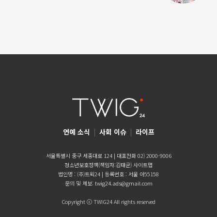
연예 소식
|
사회 이슈
|
라이프
서울특별시 중구 세종대로 124 | 대표전화 02) 2000-9006
청소년보호정책(책임자:김태균)
사이트맵
법인명 : (주)트윅24 | 등록번호 : 서울 아55158
문의 및 제보:
twig24.ads@gmail.com
Copyright ⓒ TWIG24 All rights reserved