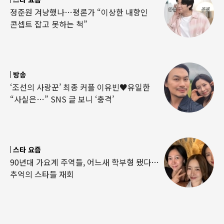
정준원 겨냥했나…평론가 “이상한 내향인
콘셉트 잡고 못하는 척”
방송
‘조선의 사랑꾼’ 최종 커플 이유빈♥유일한
“사실은…” SNS 글 보니 ‘충격’
스타 요즘
90년대 가요계 주역들, 어느새 학부형 됐다…
추억의 스타들 재회