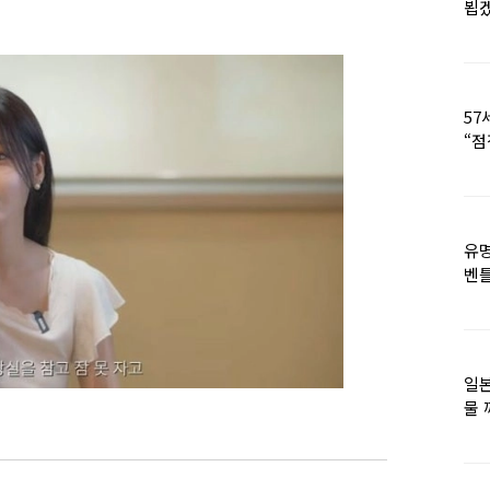
뵙
57
“점
유명
벤틀
떠
일본
물 
떠올