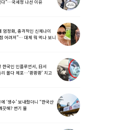
겠다”…국세청 나선 이유
세 엄정화, 충격적인 신체나이
점 어려져”… 대체 뭐 먹나 보니
 한국인 인플루언서, 日서
리 몰다 체포…‘쾅쾅쾅’ 치고
났다
에 ‘생수’ 보내줬더니 “한국산
깨끗해? 변기 물
라”…“日정부보다 낫다” 감사