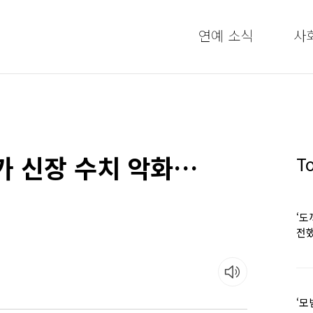
연예 소식
사
가 신장 수치 악화…
T
‘도
전했
‘모