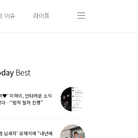
회 이슈
라이프
oday
Best
끼♥’ 이하이, 안타까운 소식
다…“법적 절차 진행”
범 납세자’ 유재석에 “내년에