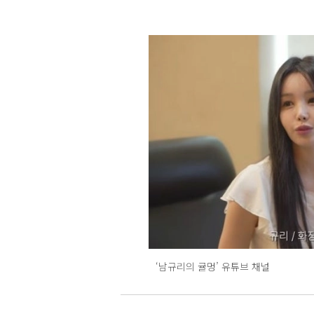
‘남규리의 귤멍’ 유튜브 채널