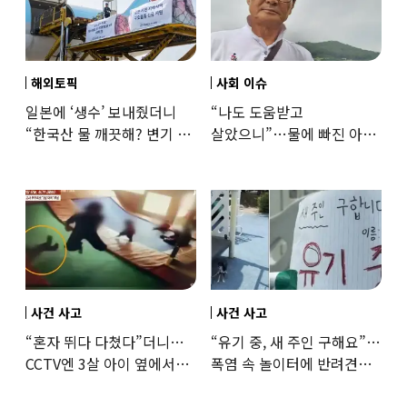
해외토픽
사회 이슈
일본에 ‘생수’ 보내줬더니
“나도 도움받고
“한국산 물 깨끗해? 변기 물
살았으니”…물에 빠진 아이
떠올라”…“日정부보다
구한 65세, 포상금까지
낫다” 감사
나눴다
사건 사고
사건 사고
“혼자 뛰다 다쳤다”더니…
“유기 중, 새 주인 구해요”…
CCTV엔 3살 아이 옆에서
폭염 속 놀이터에 반려견
점프한 교사 포착
묶어놓고 떠난 30대女