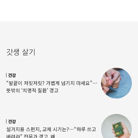
갓생 살기
건강
“발끝이 저릿저릿? 가볍게 넘기지 마세요”…
뜻밖의 ‘치명적 질환’ 경고
건강
설거지용 스펀지, 교체 시기는?…“하루 쓰고
버려라” 전문가 경고, 왜