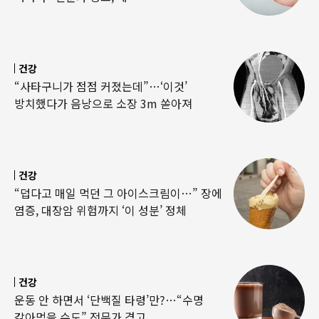
건강
“사타구니가 점점 커졌는데”…‘이것’
방치했다가 음낭으로 소장 3m 쏟아져
건강
“덥다고 매일 먹던 그 아이스크림이…” 장에
염증, 대장암 위험까지 ‘이 성분’ 정체
건강
운동 안 하면서 ‘단백질 타령’만?…“수명
갉아먹을 수도” 전문가 경고