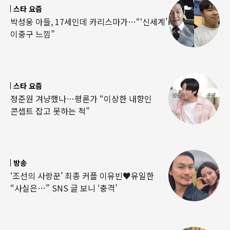
스타 요즘
박성웅 아들, 17세인데 카리스마가…“‘신세계’
이중구 느낌”
스타 요즘
정준원 겨냥했나…평론가 “이상한 내향인
콘셉트 잡고 못하는 척”
방송
‘조선의 사랑꾼’ 최종 커플 이유빈♥유일한
“사실은…” SNS 글 보니 ‘충격’