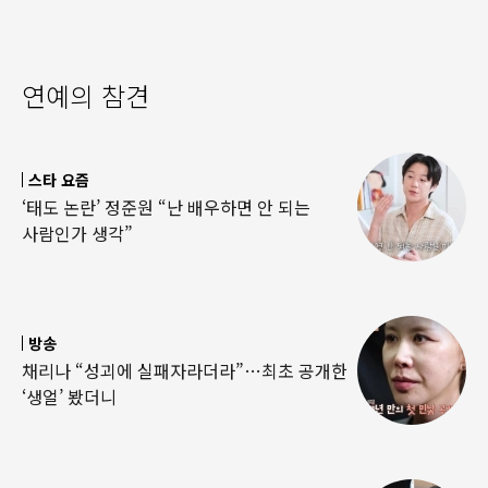
연예의 참견
스타 요즘
‘태도 논란’ 정준원 “난 배우하면 안 되는
사람인가 생각”
방송
채리나 “성괴에 실패자라더라”…최초 공개한
‘생얼’ 봤더니