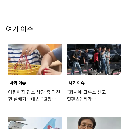
여기 이슈
사회 이슈
사회 이슈
어린이집 입소 상담 중 다친
“회사에 크록스 신고
한 살배기…대법 “원장
핫팬츠? 제가
과실”
꼰대인가요”…출근 복장
어디까지 괜찮을까