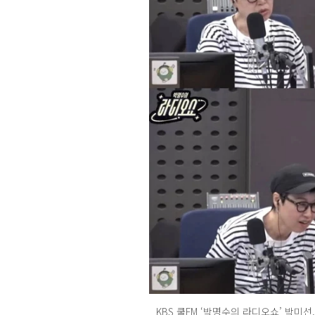
KBS 쿨FM ‘박명수의 라디오쇼’ 박미선