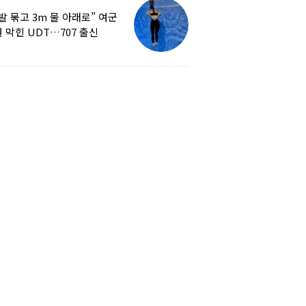
발 묶고 3m 물 아래로” 여군
 막힌 UDT…707 출신
튜버, 직접 훈련해보