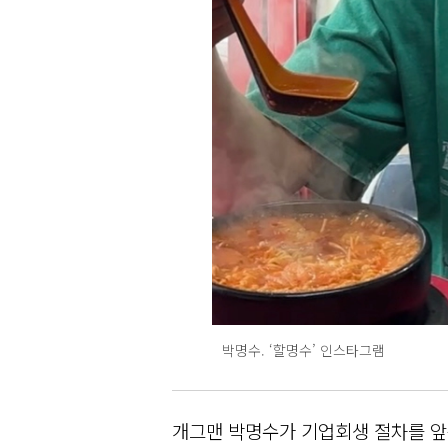
박명수. ‘할명수’ 인스타그램
개그맨 박명수가 기업회생 절차를 앞둔