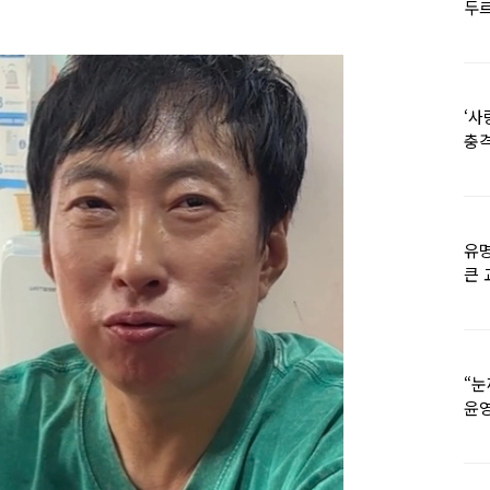
두르
‘사
충격
멘
유명
큰 
36
“눈
윤영
외모