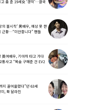
고 춤 춘 19세女 ‘경악’…결국
랑의 불시착’ 男배우, 예상 못 한
 근황…“미안합니다” 팬들
붕
 英여배우, 기아차 타고 가다
교통사고 “목숨 구해준 건 EV2
0도 에어백”
까지 끌어올렸다”던 63세
미, 확 달라진
…‘안면거상술’ 뭐길래