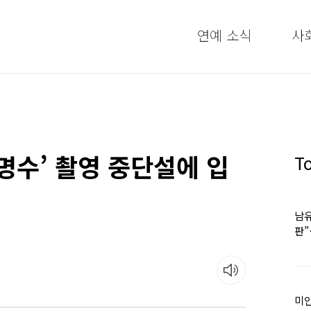
연예 소식
사
할명수’ 촬영 중단설에 입
T
남유
판
어
미인