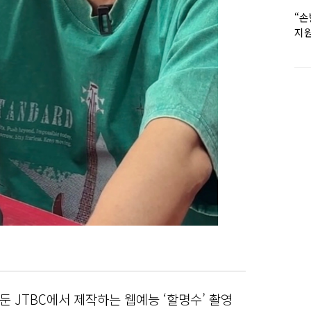
“손
지원
女유
 JTBC에서 제작하는 웹예능 ‘할명수’ 촬영