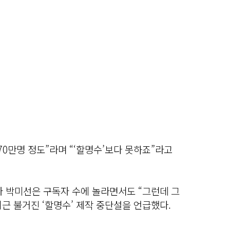
70만명 정도”라며 “‘할명수’보다 못하죠”라고
자 박미선은 구독자 수에 놀라면서도 “그런데 그
최근 불거진 ‘할명수’ 제작 중단설을 언급했다.