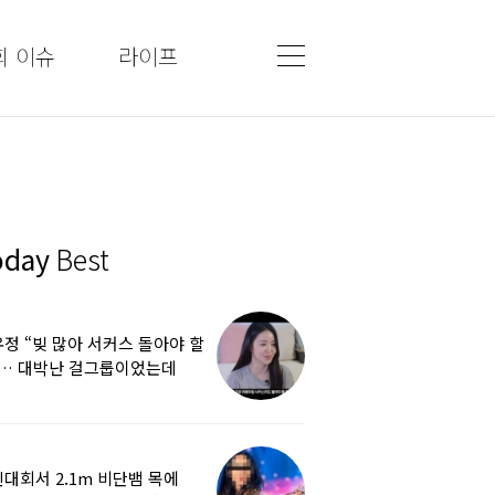
회 이슈
라이프
oday
Best
정 “빚 많아 서커스 돌아야 할
”… 대박난 걸그룹이었는데
쩌다
대회서 2.1m 비단뱀 목에