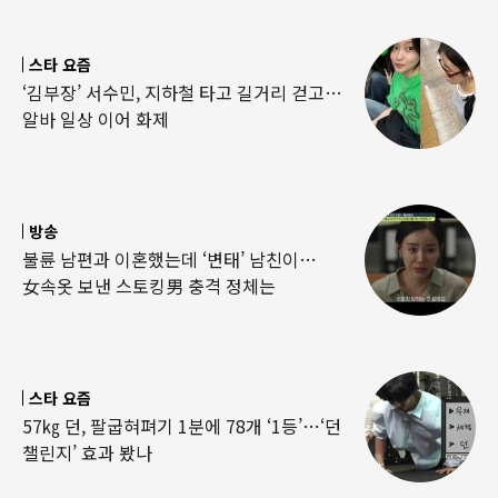
스타 요즘
‘김부장’ 서수민, 지하철 타고 길거리 걷고…
알바 일상 이어 화제
방송
불륜 남편과 이혼했는데 ‘변태’ 남친이…
女속옷 보낸 스토킹男 충격 정체는
스타 요즘
57㎏ 던, 팔굽혀펴기 1분에 78개 ‘1등’…‘던
챌린지’ 효과 봤나