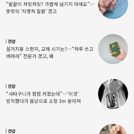
“발끝이 저릿저릿? 가볍게 넘기지 마세요”…
뜻밖의 ‘치명적 질환’ 경고
건강
설거지용 스펀지, 교체 시기는?…“하루 쓰고
버려라” 전문가 경고, 왜
건강
“사타구니가 점점 커졌는데”…‘이것’
방치했다가 음낭으로 소장 3m 쏟아져
건강