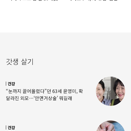
‘경악’…결국
·팔찌’ 훔쳐 녹였다
갓생 살기
건강
“눈까지 끌어올렸다”던 63세 윤영미, 확
달라진 외모…‘안면거상술’ 뭐길래
건강