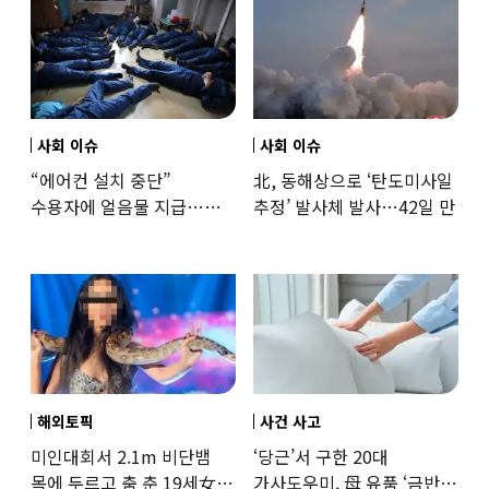
사회 이슈
사회 이슈
“에어컨 설치 중단”
北, 동해상으로 ‘탄도미사일
수용자에 얼음물 지급…
추정’ 발사체 발사…42일 만
37도까지 치솟은 교도소
상황
해외토픽
사건 사고
미인대회서 2.1m 비단뱀
‘당근’서 구한 20대
목에 두르고 춤 춘 19세女
가사도우미, 母 유품 ‘금반지