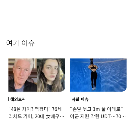
여기 이슈
해외토픽
사회 이슈
“48살 차이? 역겹다” 76세
“손발 묶고 3m 물 아래로”
리차드 기어, 20대 女배우와
여군 지원 막힌 UDT…707
‘로맨스물’…“손녀뻘” 비난
출신 女유튜버, 직접
훈련해보