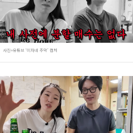
사진=유튜브 ‘미자네 주막’ 캡처