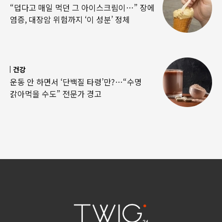
“덥다고 매일 먹던 그 아이스크림이…” 장에
염증, 대장암 위험까지 ‘이 성분’ 정체
건강
운동 안 하면서 ‘단백질 타령’만?…“수명
갉아먹을 수도” 전문가 경고