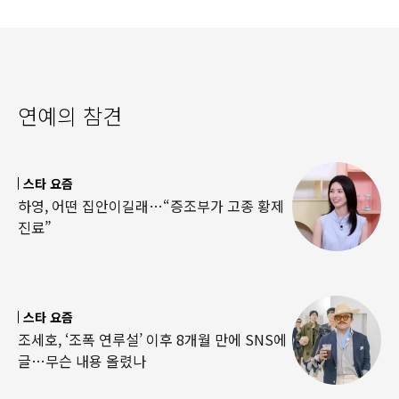
연예의 참견
스타 요즘
하영, 어떤 집안이길래…“증조부가 고종 황제
진료”
스타 요즘
조세호, ‘조폭 연루설’ 이후 8개월 만에 SNS에
글…무슨 내용 올렸나