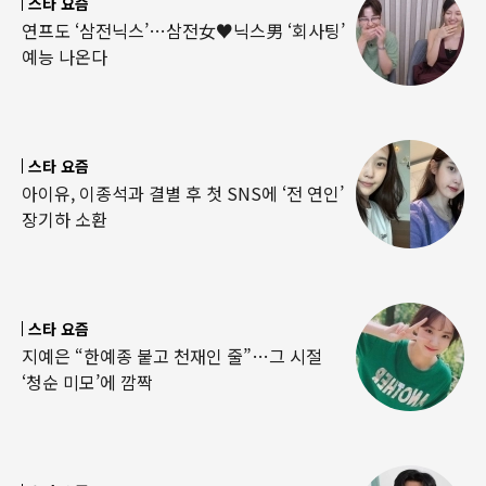
스타 요즘
연프도 ‘삼전닉스’…삼전女♥닉스男 ‘회사팅’
예능 나온다
스타 요즘
아이유, 이종석과 결별 후 첫 SNS에 ‘전 연인’
장기하 소환
스타 요즘
지예은 “한예종 붙고 천재인 줄”…그 시절
‘청순 미모’에 깜짝