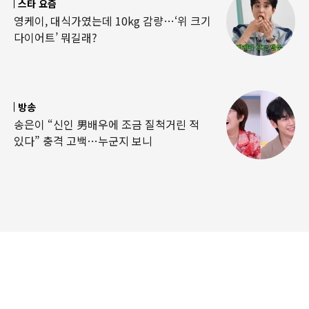
스타 요즘
영케이, 대식가였는데 10kg 감량…‘위 크기
다이어트’ 뭐길래?
방송
송은이 “신인 男배우에 조금 질척거린 적
있다” 충격 고백…누군지 보니