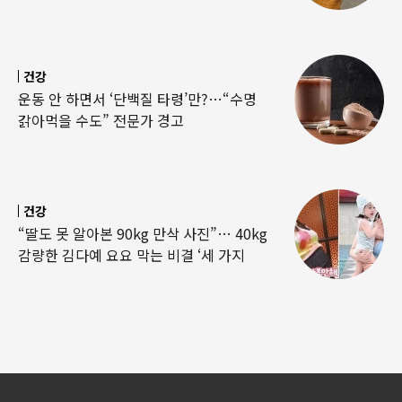
건강
운동 안 하면서 ‘단백질 타령’만?…“수명
갉아먹을 수도” 전문가 경고
건강
“딸도 못 알아본 90kg 만삭 사진”… 40kg
감량한 김다예 요요 막는 비결 ‘세 가지