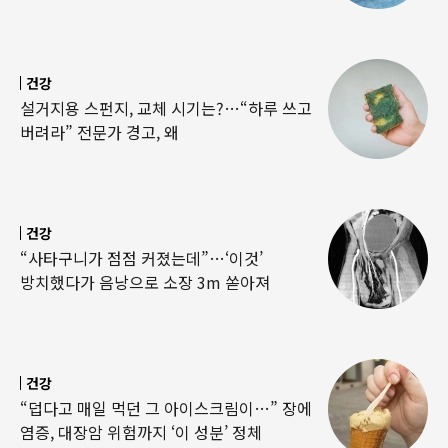
건강
설거지용 스펀지, 교체 시기는?…“하루 쓰고
버려라” 전문가 경고, 왜
건강
“사타구니가 점점 커졌는데”…‘이것’
방치했다가 음낭으로 소장 3m 쏟아져
건강
“덥다고 매일 먹던 그 아이스크림이…” 장에
염증, 대장암 위험까지 ‘이 성분’ 정체