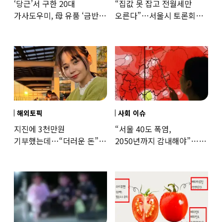
‘당근’서 구한 20대
“집값 못 잡고 전월세만
가사도우미, 母 유품 ‘금반지
오른다”…서울시 토론회서
·팔찌’ 훔쳐 녹였다
세제개편 우려 쏟아져
해외토픽
사회 이슈
지진에 3천만원
“서울 40도 폭염,
기부했는데…“더러운 돈”
2050년까지 감내해야”…
日여배우에 비난 쏟아진
기후학자의 경고
이유