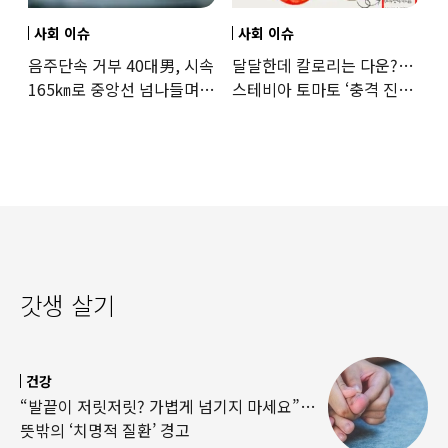
사회 이슈
사회 이슈
음주단속 거부 40대男, 시속
달달한데 칼로리는 다운?…
165㎞로 중앙선 넘나들며
스테비아 토마토 ‘충격 진실’
도주… 추격전 끝 체포
드러났다
갓생 살기
건강
“발끝이 저릿저릿? 가볍게 넘기지 마세요”…
뜻밖의 ‘치명적 질환’ 경고