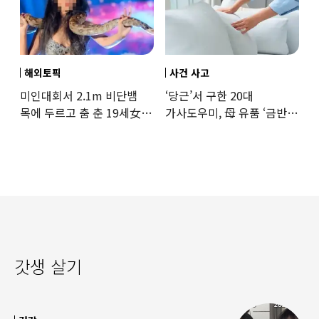
해외토픽
사건 사고
미인대회서 2.1m 비단뱀
‘당근’서 구한 20대
목에 두르고 춤 춘 19세女
가사도우미, 母 유품 ‘금반지
‘경악’…결국
·팔찌’ 훔쳐 녹였다
갓생 살기