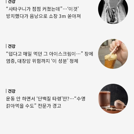
건강
“사타구니가 점점 커졌는데”…‘이것’
방치했다가 음낭으로 소장 3m 쏟아져
건강
“덥다고 매일 먹던 그 아이스크림이…” 장에
염증, 대장암 위험까지 ‘이 성분’ 정체
건강
운동 안 하면서 ‘단백질 타령’만?…“수명
갉아먹을 수도” 전문가 경고