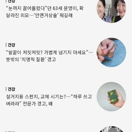
건강
“눈까지 끌어올렸다”던 63세 윤영미, 확
달라진 외모…‘안면거상술’ 뭐길래
건강
“발끝이 저릿저릿? 가볍게 넘기지 마세요”…
뜻밖의 ‘치명적 질환’ 경고
건강
설거지용 스펀지, 교체 시기는?…“하루 쓰고
버려라” 전문가 경고, 왜