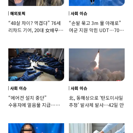
해외토픽
사회 이슈
“48살 차이? 역겹다” 76세
“손발 묶고 3m 물 아래로”
리차드 기어, 20대 女배우와
여군 지원 막힌 UDT…707
‘로맨스물’…“손녀뻘” 비난
출신 女유튜버, 직접
훈련해보
사회 이슈
사회 이슈
“에어컨 설치 중단”
北, 동해상으로 ‘탄도미사일
수용자에 얼음물 지급…
추정’ 발사체 발사…42일 만
37도까지 치솟은 교도소
상황