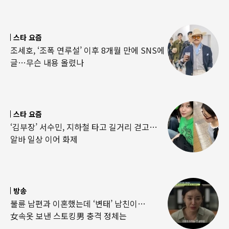
스타 요즘
조세호, ‘조폭 연루설’ 이후 8개월 만에 SNS에
글…무슨 내용 올렸나
스타 요즘
‘김부장’ 서수민, 지하철 타고 길거리 걷고…
알바 일상 이어 화제
방송
불륜 남편과 이혼했는데 ‘변태’ 남친이…
女속옷 보낸 스토킹男 충격 정체는