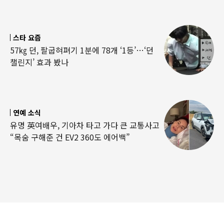
스타 요즘
57㎏ 던, 팔굽혀펴기 1분에 78개 ‘1등’…‘던
챌린지’ 효과 봤나
연예 소식
유명 英여배우, 기아차 타고 가다 큰 교통사고
“목숨 구해준 건 EV2 360도 에어백”