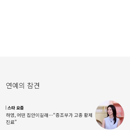
연예의 참견
스타 요즘
하영, 어떤 집안이길래…“증조부가 고종 황제
진료”