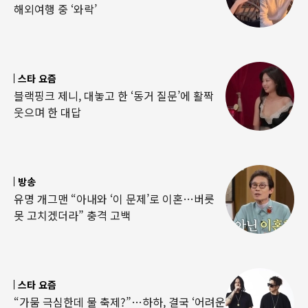
해외여행 중 ‘와락’
스타 요즘
블랙핑크 제니, 대놓고 한 ‘동거 질문’에 활짝
웃으며 한 대답
방송
유명 개그맨 “아내와 ‘이 문제’로 이혼…버릇
못 고치겠더라” 충격 고백
스타 요즘
“가뭄 극심한데 물 축제?”…하하, 결국 ‘어려운