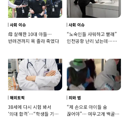
사회 이슈
사회 이슈
母 살해한 10대 아들…
“노숙인들 샤워하고 빨래”
반려견까지 목 졸라 죽였다
인천공항 난리 났는데…
인권단체 “공공기관 책무”
해외토픽
죄와 법
38세에 다시 시험 봐서
“제 손으로 아이들 숨
‘의대 합격’…“학생들 기회
끊어야”… 여우고개 백골
뺏는 것” 갑론을박
자매 비정한 천륜