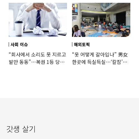
사회 이슈
해외토픽
“회사에서 소리도 못 지르고
“옷 어떻게 갈아입나” 男女
발만 동동”…복권 1등 당첨
한곳에 득실득실…‘칼잠’
‘깜짝 사연’
잔다
갓생 살기