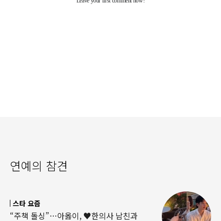
연예의 참견
스타 요즘
“주책 돌싱”…아옳이, ♥한의사 남친과