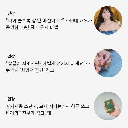
건강
“나이 들수록 살 안 빠진다고?”…40대 배우가
증명한 10년 몸매 유지 비법
건강
“발끝이 저릿저릿? 가볍게 넘기지 마세요”…
뜻밖의 ‘치명적 질환’ 경고
건강
설거지용 스펀지, 교체 시기는?…“하루 쓰고
버려라” 전문가 경고, 왜