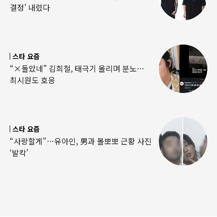
결정’ 내렸다
스타 요즘
“×돌았네” 김희철, 태극기 올리며 분노…
최시원도 호응
스타 요즘
“사랑할게”…유아인, 男과 볼뽀뽀 근황 사진
‘발칵’