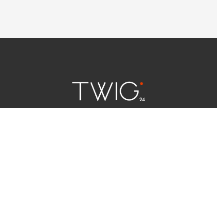
연예 소식
|
사회 이슈
|
라이프
서울특별시 중구 세종대로 124 | 대표전화 02) 2000-9006
청소년보호정책(책임자:김태균)
사이트맵
법인명 : (주)트윅24 | 등록번호 : 서울 아55158
문의 및 제보:
twig24.ads@gmail.com
Copyright ⓒ TWIG24 All rights reserved